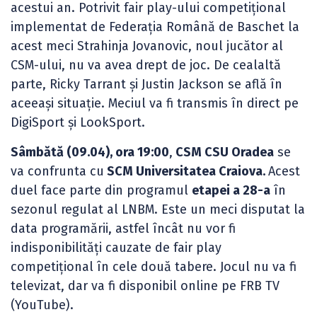
acestui an. Potrivit fair play-ului competițional
implementat de Federația Română de Baschet la
acest meci Strahinja Jovanovic, noul jucător al
CSM-ului, nu va avea drept de joc. De cealaltă
parte, Ricky Tarrant și Justin Jackson se află în
aceeași situație. Meciul va fi transmis în direct pe
DigiSport și LookSport.
Sâmbătă (09.04), ora 19:00
,
CSM CSU Oradea
se
va confrunta cu
SCM Universitatea Craiova.
Acest
duel face parte din programul
etapei a 28-a
în
sezonul regulat al LNBM. Este un meci disputat la
data programării, astfel încât nu vor fi
indisponibilități cauzate de fair play
competițional în cele două tabere. Jocul nu va fi
televizat, dar va fi disponibil online pe FRB TV
(YouTube).