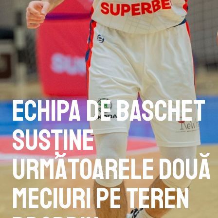
Echipa de baschet
susține
următoarele două
meciuri pe teren