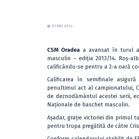
03 MAI 2014
CSM Oradea
a avansat în turul al
masculin – ediția 2013/14. Roș-al
calificându-se pentru a 2-a oară co
Calificarea în semifinale asigură
penultimul act al campionatului, CS
de deznodământul acestei serii, echi
Naționale de baschet masculin.
Așadar, grație victoriei din primul 
pentru trupa pregătită de către Cri
Conform calendarului stabilit de FR