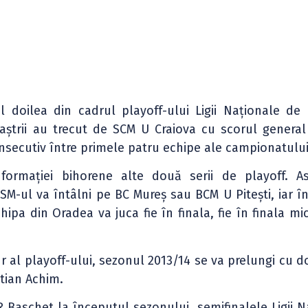
 doilea din cadrul playoff-ului Ligii Naționale de
baștrii au trecut de SCM U Craiova cu scorul general
nsecutiv între primele patru echipe ale campionatului
 formației bihorene alte două serii de playoff. As
M-ul va întâlni pe BC Mureș sau BCM U Pitești, iar în
pa din Oradea va juca fie în finala, fie în finala mic
tur al playoff-ului, sezonul 2013/14 se va prelungi cu d
stian Achim.
 Baschet la începutul sezonului, semifinalele Ligii N