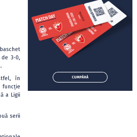
 baschet
 de 3-0,
.
tfel, în
 funcție
ă a Ligii
ouă serii
aționale