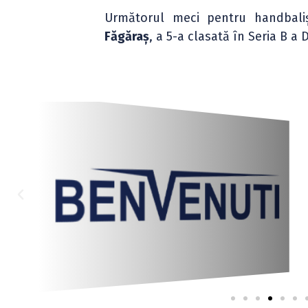
Următorul meci pentru handbaliș
Făgăraș
, a 5-a clasată în Seria B a Di