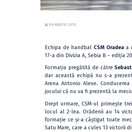
09 MARTIE 2015
Echipa de handbal
CSM Oradea
a r
17-a din Divizia A, Sebia B – ediția 2
Formația pregătită de către
Sebast
dar această echipă nu s-a prezent
Arena Antonio Alexe. Conducerea
jocului că nu va fi prezentă la meci
Drept urmare, CSM-ul primește tr
locul al 2-lea. Orădenii au 14 victo
formație ce și-a câștigat toate m
Satu Mare, care a cules 13 victorii d