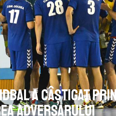
ndbal a câștigat pri
ea adversarului