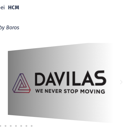
pei
HCM
by Boros