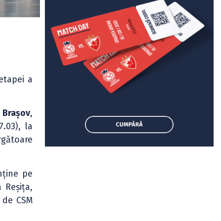
 etapei a
 Brașov
,
.03), la
rgătoare
nține pe
a Reșița,
t de CSM