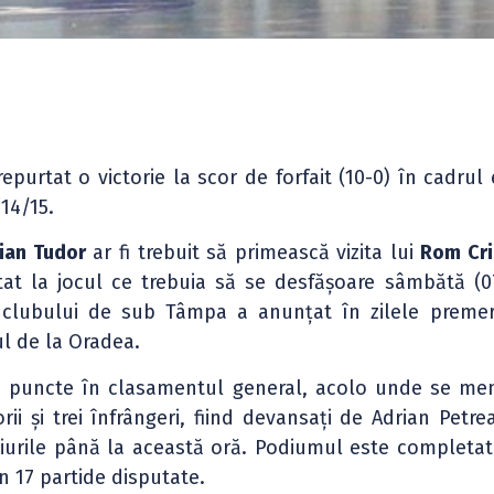
epurtat o victorie la scor de forfait (10-0) în cadrul
014/15.
ian Tudor
ar fi trebuit să primească vizita lui
Rom Cri
at la jocul ce trebuia să se desfășoare sâmbătă (07
 clubului de sub Tâmpa a anunțat în zilele preme
ul de la Oradea.
ei puncte în clasamentul general, acolo unde se me
rii și trei înfrângeri, fiind devansați de Adrian Petre
eciurile până la această oră. Podiumul este completa
in 17 partide disputate.