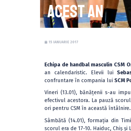
acest an
15 IANUARIE 2017
Echipa de handbal masculin CSM O
an calendaristic. Elevii lui
Sebas
confruntare în compania lui
SCM Po
Vineri (13.01), bănățenii s-au imp
efectivul acestora. La pauză scorul 
ori pentru CSM în această întâlnire.
Sâmbătă (14.01), formația din Ti
scorul era de 17-10. Haiduc, Chiș și