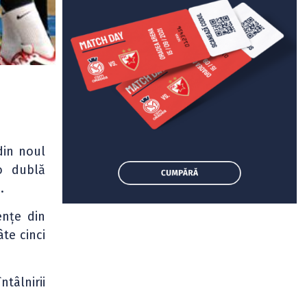
din noul
 dublă
.
nțe din
âte cinci
ntâlnirii