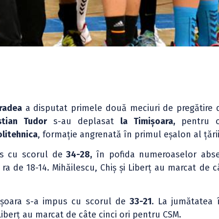
radea
a disputat primele două meciuri de pregătire 
tian Tudor
s-au deplasat
la Timișoara,
pentru o
litehnica
, formație angrenată în primul eșalon al țării
us cu scorul de
34-28,
în pofida numeroaselor abse
ra de 18-14. Mihăilescu, Chiș și Liberț au marcat de c
mișoara s-a impus cu scorul de
33-21
. La jumătatea î
 Liberț au marcat de câte cinci ori pentru CSM.