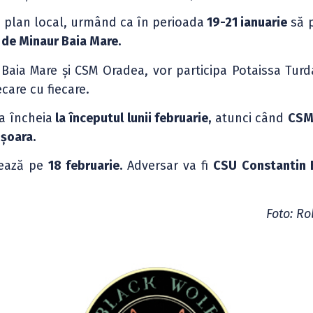
e plan local, urmând ca în perioada
19-21 ianuarie
să p
 de Minaur Baia Mare.
 Baia Mare și CSM Oradea, vor participa Potaissa Turd
ecare cu fiecare.
va încheia
la începutul lunii februarie,
atunci când
CSM
ișoara.
ează pe
18 februarie.
Adversar va fi
CSU Constantin 
Foto: Ro