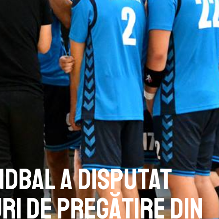
ndbal a disputat
ri de pregătire din