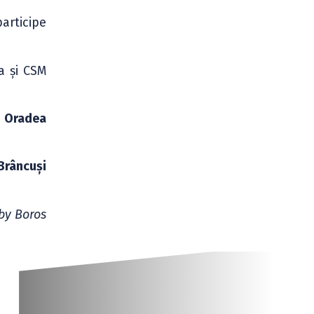
articipe
a și CSM
 Oradea
Brâncuși
by Boros