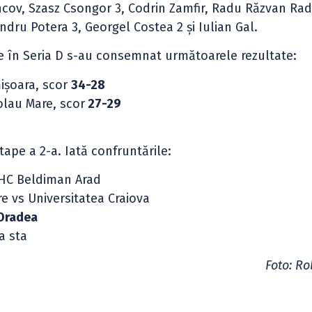
ncov, Szasz Csongor 3, Codrin Zamfir, Radu Răzvan Rad
ndru Potera 3, Georgel Costea 2 şi Iulian Gal.
pe în Seria D s-au consemnat următoarele rezultate:
mișoara, scor
34-28
olau Mare, scor
27-29
ape a 2-a. Iată confruntările:
s HC Beldiman Arad
e vs Universitatea Craiova
Oradea
a sta
Foto: Ro