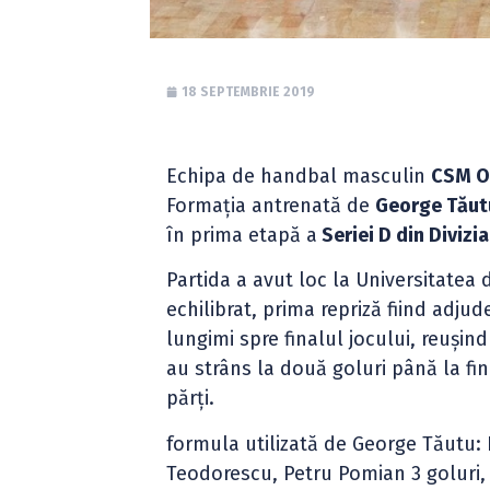
18 SEPTEMBRIE 2019
Echipa de handbal masculin
CSM O
Formația antrenată de
George Tăut
în prima etapă a
Seriei D din Divizia
Partida a avut loc la Universitatea 
echilibrat, prima repriză fiind adju
lungimi spre finalul jocului, reușin
au strâns la două goluri până la f
părți.
formula utilizată de George Tăutu: 
Teodorescu, Petru Pomian 3 goluri,