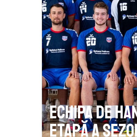
Echipa de han
etapă a sezo