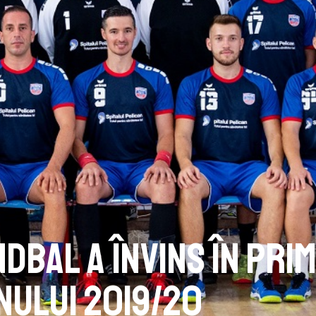
dbal a învins în pri
nului 2019/20