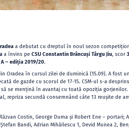
radea
a debutat cu dreptul în noul sezon competițion
u
a învins pe
CSU Constantin Brâncuși Târgu Jiu
, scor
 A – ediția 2019/20.
din Oradea în cursul zilei de duminică (15.09). A fost u
decată de gazde cu scorul de 17-15. CSM-ul s-a desprins 
d să se mențină în avantaj cu toată opoziția gorjenilor.
inal, repriza secundă consemnând câte 13 reușite de a
Răzvan Costin, George Duma şi Robert Ene – portari; A
 Ştefan Bandi, Adrian Mihăilescu 1, Devid Munea 2, Be