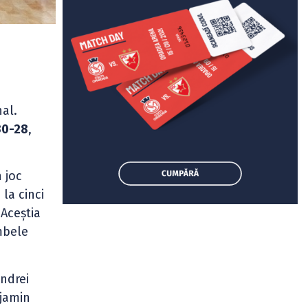
al.
30-28
,
n joc
la cinci
 Aceștia
mbele
ndrei
njamin