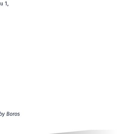
u 1,
by Boros