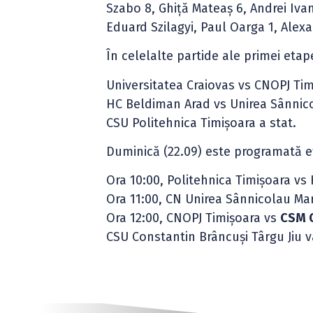
Szabo 8, Ghiţă Mateaş 6, Andrei Iva
Eduard Szilagyi, Paul Oarga 1, Alexa
În celelalte partide ale primei eta
Universitatea Craiovas vs CNOPJ Ti
HC Beldiman Arad vs Unirea Sânnic
CSU Politehnica Timișoara a stat.
Duminică (22.09) este programată et
Ora 10:00, Politehnica Timișoara v
Ora 11:00, CN Unirea Sânnicolau Mar
Ora 12:00, CNOPJ Timișoara vs
CSM 
CSU Constantin Brâncuși Târgu Jiu v