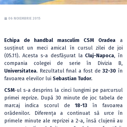
06 NOIEMBRIE 2015
Echipa de handbal masculim CSM Oradea
a
susținut un meci amical în cursul zilei de joi
(05.11). Acesta s-a desfășurat la
Cluj-Napoca
, în
compania colegei de serie în Divizia B,
Universitatea
. Rezultatul final a fost de
32-30
în
favoarea elevilor lui
Sebastian Tudor.
CSM
-ul s-a desprins la cinci lungimi pe parcursul
primei reprize. După 30 minute de joc tabela de
marcaj indica scorul de
18-13
în favoarea
orădenilor. Diferența a continuat să urce în
primele minute ale reprizei a 2-a, însă clujenii au