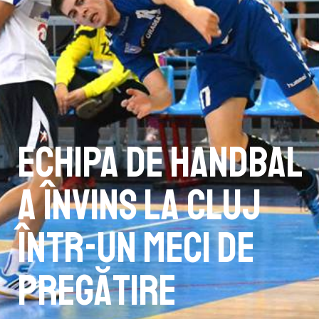
Echipa de handbal
a învins la Cluj
într-un meci de
pregătire