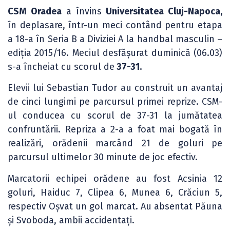
CSM Oradea
a învins
Universitatea Cluj-Napoca,
în deplasare, într-un meci contând pentru etapa
a 18-a în Seria B a Diviziei A la handbal masculin –
ediția 2015/16. Meciul desfășurat duminică (06.03)
s-a încheiat cu scorul de
37-31.
Elevii lui Sebastian Tudor au construit un avantaj
de cinci lungimi pe parcursul primei reprize. CSM-
ul conducea cu scorul de 37-31 la jumătatea
confruntării. Repriza a 2-a a foat mai bogată în
realizări, orădenii marcând 21 de goluri pe
parcursul ultimelor 30 minute de joc efectiv.
Marcatorii echipei orădene au fost Acsinia 12
goluri, Haiduc 7, Clipea 6, Munea 6, Crăciun 5,
respectiv Oşvat un gol marcat. Au absentat Păuna
și Svoboda, ambii accidentați.