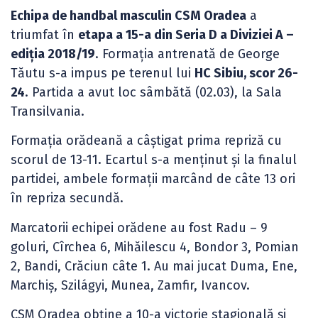
Echipa de handbal masculin CSM Oradea
a
triumfat în
etapa a 15-a din Seria D a Diviziei A –
ediția 2018/19
. Formația antrenată de George
Tăutu s-a impus pe terenul lui
HC Sibiu, scor 26-
24
. Partida a avut loc sâmbătă (02.03), la Sala
Transilvania.
Formația orădeană a câștigat prima repriză cu
scorul de 13-11. Ecartul s-a menținut și la finalul
partidei, ambele formații marcând de câte 13 ori
în repriza secundă.
Marcatorii echipei orădene au fost Radu – 9
goluri, Cîrchea 6, Mihăilescu 4, Bondor 3, Pomian
2, Bandi, Crăciun câte 1. Au mai jucat Duma, Ene,
Marchiș, Szilágyi, Munea, Zamfir, Ivancov.
CSM Oradea obține a 10-a victorie stagională și