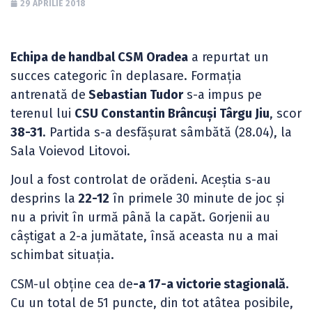
29 APRILIE 2018
Echipa de handbal CSM Oradea
a repurtat un
succes categoric în deplasare. Formația
antrenată de
Sebastian Tudor
s-a impus pe
terenul lui
CSU Constantin Brâncuși Târgu Jiu
, scor
38-31
. Partida s-a desfășurat sâmbătă (28.04), la
Sala Voievod Litovoi.
Joul a fost controlat de orădeni. Aceștia s-au
desprins la
22-12
în primele 30 minute de joc și
nu a privit în urmă până la capăt. Gorjenii au
câștigat a 2-a jumătate, însă aceasta nu a mai
schimbat situația.
CSM-ul obține cea de
-a 17-a victorie stagională.
Cu un total de 51 puncte, din tot atâtea posibile,