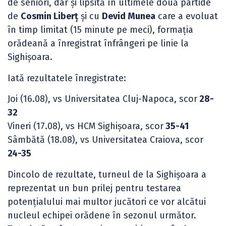
de seniori, dar și lipsită în ultimele două partide
de
Cosmin Liberț
și cu
Devid Munea
care a evoluat
în timp limitat (15 minute pe meci), formația
orădeană a înregistrat înfrângeri pe linie la
Sighișoara.
Iată rezultatele înregistrate:
Joi (16.08), vs Universitatea Cluj-Napoca, scor
28-
32
Vineri (17.08), vs HCM Sighișoara, scor
35-41
Sâmbătă (18.08), vs Universitatea Craiova, scor
24-35
Dincolo de rezultate, turneul de la Sighișoara a
reprezentat un bun prilej pentru testarea
potențialului mai multor jucători ce vor alcătui
nucleul echipei orădene în sezonul următor.