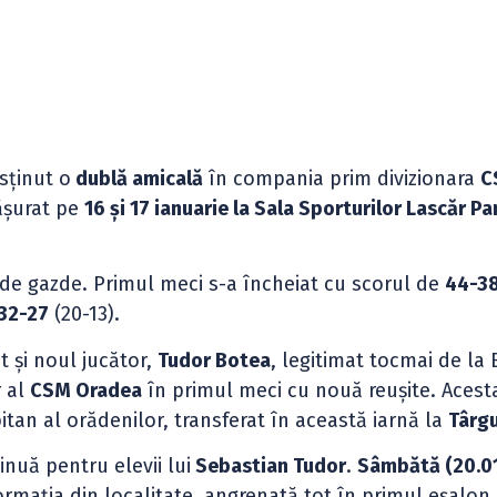
sținut o
dublă amicală
în compania prim divizionara
C
ășurat pe
16 și 17 ianuarie la Sala Sporturilor Lascăr Pa
de gazde. Primul meci s-a încheiat cu scorul de
44-3
32-27
(20-13).
t și noul jucător,
Tudor Botea
, legitimat tocmai de la 
r al
CSM Oradea
în primul meci cu nouă reușite. Acesta
pitan al orădenilor, transferat în această iarnă la
Târgu
inuă pentru elevii lui
Sebastian Tudor
.
Sâmbătă (20.01)
rmația din localitate, angrenată tot în primul eșalon a