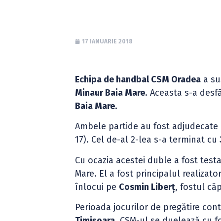
17 IANUARIE 2018
Echipa de handbal CSM Oradea
a su
Minaur Baia Mare
. Aceasta s-a desf
Baia Mare.
Ambele partide au fost adjudecate 
17). Cel de-al 2-lea s-a terminat cu
Cu ocazia acestei duble a fost testa
Mare. El a fost principalul realizato
înlocui pe
Cosmin Liberț
, fostul că
Perioada jocurilor de pregătire cont
Timișoara
, CSM-ul se duelează cu fo