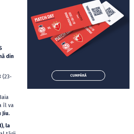
S
nă din
8
(23-
Baia
 îl va
 Jiu.
, la
l țării.