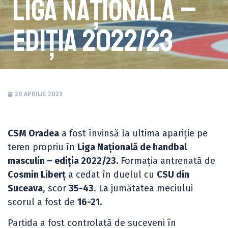
Liga Națională –
ediția 2022/23
20 APRILIE 2023
CSM Oradea
a fost învinsă la ultima apariție pe
teren propriu în
Liga Națională de handbal
masculin – ediția 2022/23.
Formația antrenată de
Cosmin Liberț
a cedat în duelul cu
CSU din
Suceava
, scor
35-43
. La jumătatea meciului
scorul a fost de
16-21.
Partida a fost controlată de suceveni în