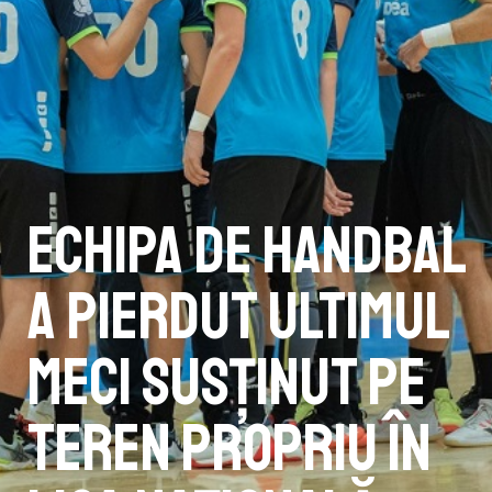
Echipa de handbal
a pierdut ultimul
meci susținut pe
teren propriu în