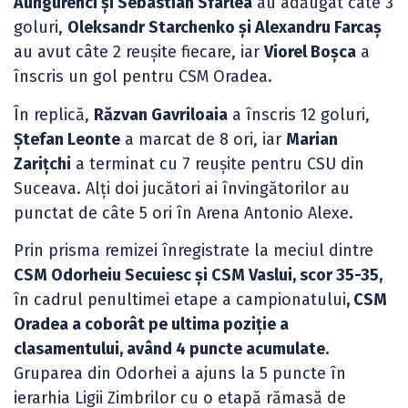
Aungurenci și Sebastian Sfârlea
au adăugat câte 3
goluri,
Oleksandr Starchenko și Alexandru Farcaș
au avut câte 2 reușite fiecare, iar
Viorel Boșca
a
înscris un gol pentru CSM Oradea.
În replică,
Răzvan Gavriloaia
a înscris 12 goluri,
Ștefan Leonte
a marcat de 8 ori, iar
Marian
Zarițchi
a terminat cu 7 reușite pentru CSU din
Suceava. Alți doi jucători ai învingătorilor au
punctat de câte 5 ori în Arena Antonio Alexe.
Prin prisma remizei înregistrate la meciul dintre
CSM Odorheiu Secuiesc și CSM Vaslui, scor 35-35,
în cadrul penultimei etape a campionatului
, CSM
Oradea a coborât pe ultima poziție a
clasamentului, având 4 puncte acumulate.
Gruparea din Odorhei a ajuns la 5 puncte în
ierarhia Ligii Zimbrilor cu o etapă rămasă de