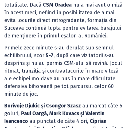
totalitate. Dacă
CSM Oradea
nu a mai avut o miză
în acest meci, nefiind în posibilitatea de a mai
evita locurile direct retrogradante, formația din
Suceava continuă lupta pentru evitarea barajului
de menținere în primul eșalon al României.
Primele zece minute s-au derulat sub semnul
echilibrului, scor
5-7
, după care vizitatorii s-au
desprins și nu au permis CSM-ului să revină. Jocul
ritmat, tranziția și contraatacurile în mare viteză
ale echipei moldave au pus în mare dificultate
defensiva bihoreană pe tot parcursul celor 60
minute de joc.
Borivoje Djukic și Csongor Szasz
au marcat câte 6
goluri,
Paul Oargă, Mark Kovacs și Valentin
Ivancenco
au punctat de câte 4 ori,
Ciprian