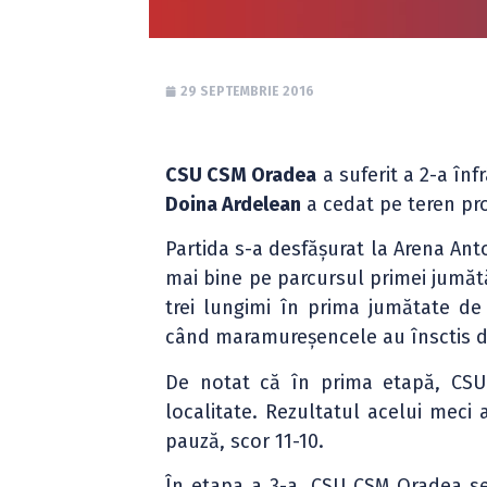
29 SEPTEMBRIE 2016
CSU CSM Oradea
a suferit a 2-a în
Doina Ardelean
a cedat pe teren pr
Partida s-a desfășurat la Arena Anto
mai bine pe parcursul primei jumătăț
trei lungimi în prima jumătate de
când maramureșencele au însctis de 1
De notat că în prima etapă, CS
localitate. Rezultatul acelui meci
pauză, scor 11-10.
În etapa a 3-a, CSU CSM Oradea s