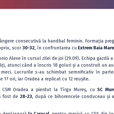
frângere consecutivă la handbal feminin. Formația preg
opriu, scor
30-32
, în confruntarea cu
Extrem Baia Mare
nio Alexe în cursul zilei de joi (29.09). Echipa gazdă 
i, atunci când a înscris 18 goluri și a construit un a
 meci. Lucrurile s-au schimbat semnificativ în parte
7 ori, iar Oradea a replicat cu 12 reușite.
U CSM Oradea a pierdut la Tîrgu Mureș, cu
SC Mur
 a fost de
28-23
, după ce bihorencele conduceau și a
e deplasează
la Caracal,
pentru meciul cu CSȘ din loc