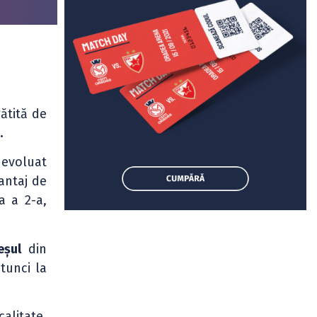
ătită de
.
a evoluat
vantaj de
a a 2-a,
eșul
din
tunci la
alitate.