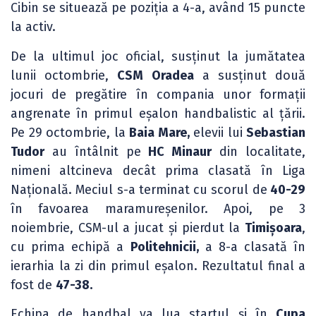
Cibin se situează pe poziția a 4-a, având 15 puncte
la activ.
De la ultimul joc oficial, susținut la jumătatea
lunii octombrie,
CSM Oradea
a susținut două
jocuri de pregătire în compania unor formații
angrenate în primul eșalon handbalistic al țării.
Pe 29 octombrie, la
Baia Mare,
elevii lui
Sebastian
Tudor
au întâlnit pe
HC Minaur
din localitate,
nimeni altcineva decât prima clasată în Liga
Națională. Meciul s-a terminat cu scorul de
40-29
în favoarea maramureșenilor. Apoi, pe 3
noiembrie, CSM-ul a jucat și pierdut la
Timișoara
,
cu prima echipă a
Politehnicii,
a 8-a clasată în
ierarhia la zi din primul eșalon. Rezultatul final a
fost de
47-38.
Echipa de handbal va lua startul și în
Cupa