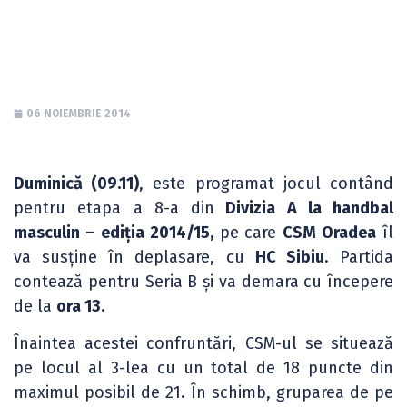
2014/15 în Divizia A
06 NOIEMBRIE 2014
Duminică (09.11)
, este programat jocul contând
pentru etapa a 8-a din
Divizia A la handbal
masculin – ediția 2014/15,
pe care
CSM Oradea
îl
va susține în deplasare, cu
HC Sibiu
. Partida
contează pentru Seria B și va demara cu începere
de la
ora 13.
Înaintea acestei confruntări, CSM-ul se situează
pe locul al 3-lea cu un total de 18 puncte din
maximul posibil de 21. În schimb, gruparea de pe