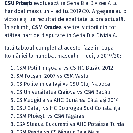
CSU Pitești
evoluează în Seria B a Diviziei A la
handbal masculin – ediția 2019/20. Argeșenii au o
victorie și un rezultat de egalitate la ora actuală.
În schimb,
CSM Oradea
are trei victorii din tot
atâtea partide disputate în Seria D a Divizia A.
Iată tabloul complet al acestei faze în Cupa
României la handbal masculin – ediția 2019/20:
CSM Poli Timișoara vs CS HC Buzău 2012
SM Focșani 2007 vs CSM Vaslui
CS Politehnica Iași vs CSU Cluj Napoca
CS Universitatea Craiova vs CSM Bacău
CS Medgidia vs AHC Dunărea Călărași 2014
CSU Galați vs HC Dobrogea Sud Constanța
CSM Ploiești vs CSM Făgăraș
CSA Steaua București vs AHC Potaissa Turda
CSM Reșița vs CS Minaur Baia Mare