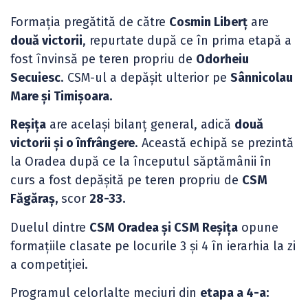
Formația pregătită de către
Cosmin Liberț
are
două victorii
, repurtate după ce în prima etapă a
fost învinsă pe teren propriu de
Odorheiu
Secuiesc
. CSM-ul a depășit ulterior pe
Sânnicolau
Mare și Timișoara.
Reșița
are același bilanț general, adică
două
victorii și o înfrângere
. Această echipă se prezintă
la Oradea după ce la începutul săptămânii în
curs a fost depășită pe teren propriu de
CSM
Făgăraș,
scor
28-33.
Duelul dintre
CSM Oradea și CSM Reșița
opune
formațiile clasate pe locurile 3 și 4 în ierarhia la zi
a competiției.
Programul celorlalte meciuri din
etapa a 4-a: