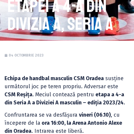
etapei a 4-a din
Divizia A, Seria A
04 OCTOMBRIE 2023
Echipa de handbal masculin CSM Oradea
susține
următorul joc pe teren propriu. Adversar este
CSM Reșița
. Meciul contează pentru
etapa a 4-a
din Seria A a Diviziei A masculin – ediția 2023/24.
Confruntarea se va desfășura
vineri (06.10)
, cu
începere de la
ora 16:00, la Arena Antonio Alexe
din Oradea
. Intrarea este liberă.