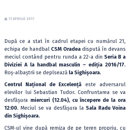
11 APRILIE 2017
După ce a stat în cadrul etapei cu numărul 21,
echipa de handbal
CSM Oradea
dispută în devans
meciul contând pentru runda a 22-a din
Seria B a
Diviziei A la handbal masculin – ediția 2016/17
.
Roș-albaștrii se deplsează
la Sighișoara.
Centrul Național de Excelență
este adversarul
elevilor lui Sebastian Tudor. Confruntarea se va
desfășura
miercuri (12.04), cu începere de la ora
12:00
. Meciul se va desfășura la
Sala Radu Voina
din Sighișoara.
CSM-ul vine după remiza de pe teren propriu, cu