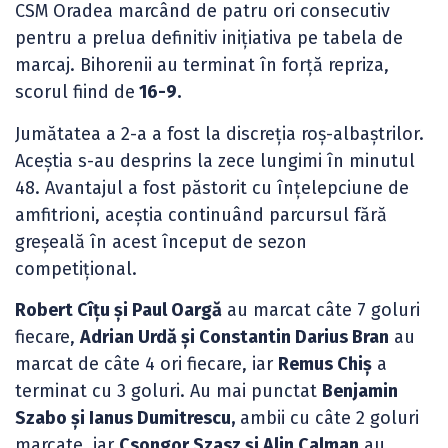
CSM Oradea marcând de patru ori consecutiv
pentru a prelua definitiv inițiativa pe tabela de
marcaj. Bihorenii au terminat în forță repriza,
scorul fiind de
16-9.
Jumătatea a 2-a a fost la discreția roș-albaștrilor.
Aceștia s-au desprins la zece lungimi în minutul
48. Avantajul a fost păstorit cu înțelepciune de
amfitrioni, aceștia continuând parcursul fără
greșeală în acest început de sezon
competițional.
Robert Cîțu și Paul Oargă
au marcat câte 7 goluri
fiecare,
Adrian Urdă și Constantin Darius Bran
au
marcat de câte 4 ori fiecare, iar
Remus Chiș
a
terminat cu 3 goluri. Au mai punctat
Benjamin
Szabo și Ianus Dumitrescu,
ambii cu câte 2 goluri
marcate, iar
Csongor Szasz și Alin Calman
au