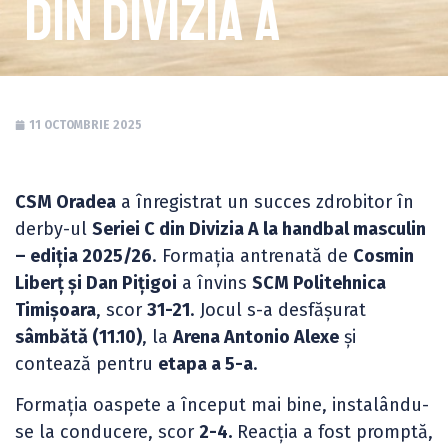
din Divizia A
11 OCTOMBRIE 2025
CSM Oradea
a înregistrat un succes zdrobitor în
derby-ul
Seriei C din Divizia A la handbal masculin
– ediția 2025/26
. Formația antrenată de
Cosmin
Liberț și Dan Pițigoi
a învins
SCM Politehnica
Timișoara
, scor
31-21
. Jocul s-a desfășurat
sâmbătă (11.10)
, la
Arena Antonio Alexe
și
contează pentru
etapa a 5-a
.
Formația oaspete a început mai bine, instalându-
se la conducere, scor
2-4.
Reacția a fost promptă,