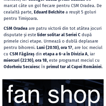
marcat câte un gol fiecare pentru CSM Oradea. De
cealaltă parte,
Eduard Belchite
a reușit 5 goluri
pentru Timișoara.
CSM Oradea
are patru victorii din tot atâtea jocuri
disputate și este
lider solitar al Seriei C
după
primele cinci etape. Urmează o dublă deplasare
pentru bihoreni.
Luni (20.10), ora 17
, are loc meciul
cu
CSM Făgăraș
din
etapa a 6-a în Divizia A
, iar
miercuri (22.10), ora 18,
este programat meciul cu
Odorheiu Secuiesc
în
primul tur al Cupei României.