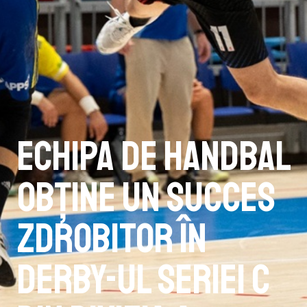
Echipa de handbal
obține un succes
zdrobitor în
derby-ul Seriei C