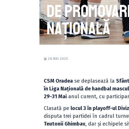
de promovare
Națională
28 MAI 2025
CSM Oradea
se deplasează la
Sfân
în Liga Națională de handbal mascul
29-31 Mai
anul curent, cu participa
Clasată pe
locul 3 în playoff-ul Diviz
disputa trei partidei în cadrul turne
Teutonii Ghimbav
, dar și echipele s