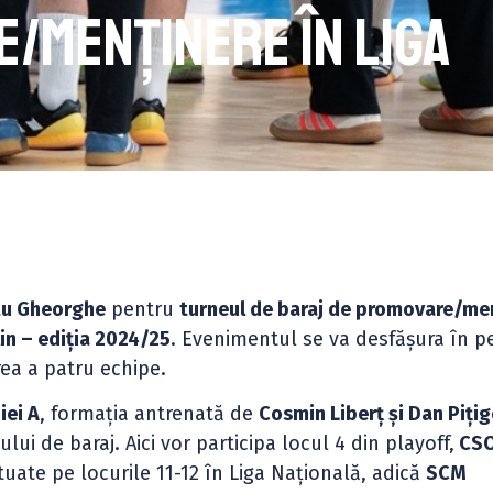
/menținere în Liga
tu Gheorghe
pentru
turneul de baraj de promovare/me
in – ediția 2024/25
. Evenimentul se va desfășura în p
rea a patru echipe.
iei A
, formația antrenată de
Cosmin Liberț și Dan Pițig
ului de baraj. Aici vor participa locul 4 din playoff,
CS
ituate pe locurile 11-12 în Liga Națională, adică
SCM