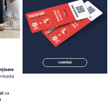
nținere
erioada
oi
va
O