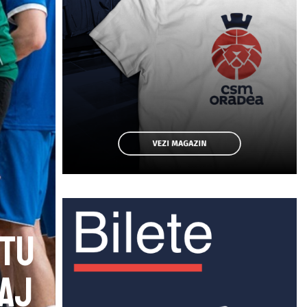
ntu
aj