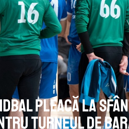
ndbal pleacă la Sfâ
ntru turneul de bar