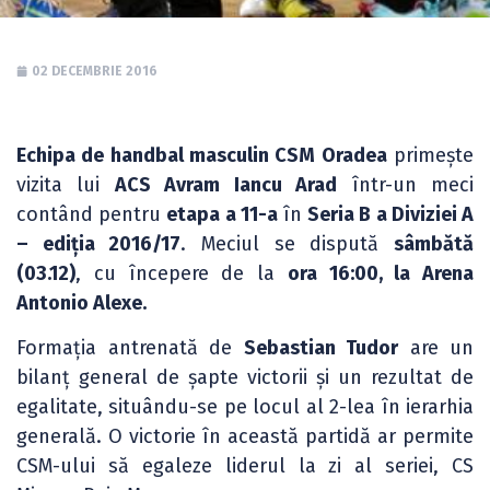
02 DECEMBRIE 2016
Echipa de handbal masculin CSM Oradea
primește
vizita lui
ACS Avram Iancu Arad
într-un meci
contând pentru
etapa a 11-a
în
Seria B a Diviziei A
– ediția 2016/17
. Meciul se dispută
sâmbătă
(03.12)
, cu începere de la
ora 16:00, la Arena
Antonio Alexe.
Formația antrenată de
Sebastian Tudor
are un
bilanț general de șapte victorii și un rezultat de
egalitate, situându-se pe locul al 2-lea în ierarhia
generală. O victorie în această partidă ar permite
CSM-ului să egaleze liderul la zi al seriei, CS