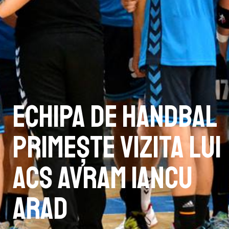
Echipa de handbal
primește vizita lui
ACS Avram Iancu
Arad