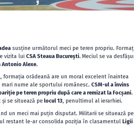
radea
susține următorul meci pe teren propriu. Formaț
 vizita lui
CSA Steaua București.
Meciul se va desfășu
a Antonio Alexe.
e, formația orădeană are un moral excelent înaintea
ai mari nume ale sportului românesc.
CSM-ul a învins
riție pe teren propriu după care a remizat la Focșani.
t
și se situează pe
locul 13
, penultimul al ierarhiei.
nd un meci mai puțin disputat. Militarii se situează p
cul restant le-ar consolida poziția în clasamentul
Ligii