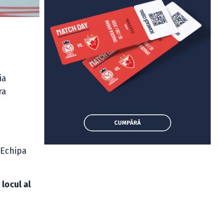
ia
ra
Echipa
e
locul al