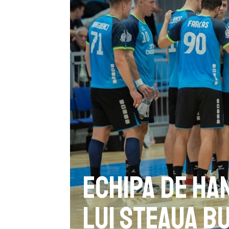
Echipa de ha
lui Steaua B