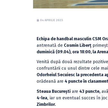
04 APRILIE 2023
Echipa de handbal masculin CSM O
antrenată de
Cosmin Liberț
primește
duminică (09.04), ora 18:00, la Aren
Venită după două rezultate pozitiv
confruntării cu unul dintre cele m
Odorheiul Secuiesc la precedenta apa
orădeană are
4 puncte în clasamen
Steaua București
are
43 puncte,
avâ
4-lea
, iar un eventual succes în jo
Zimbrilor.