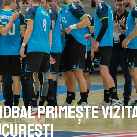
ndbal primește vizit
ucurești