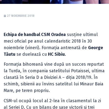
27 NOIEMBRIE 2018
Echipa de handbal CSM Oradea
susține ultimul
meci oficial pe anul calendaristic 2018 în 30
noiembrie (vineri). Formația antrenată de
George
Tăutu
se duelează cu
HC Sibiu.
Formația bihoreană vine după un succes repurtat
la Turda, în compania satelitului Potaissei, ultima
clasată în Seria D a Diviziei A – diția 2018/19. În
schimb, sibienii au învins satelitul lui Minaur Baia
Mare, pe teren propriu.
CSM-ul ocupă locul al 2-lea în clasamentul la zi
al Seriei D. Cu un bilanș de șase victorii și trei