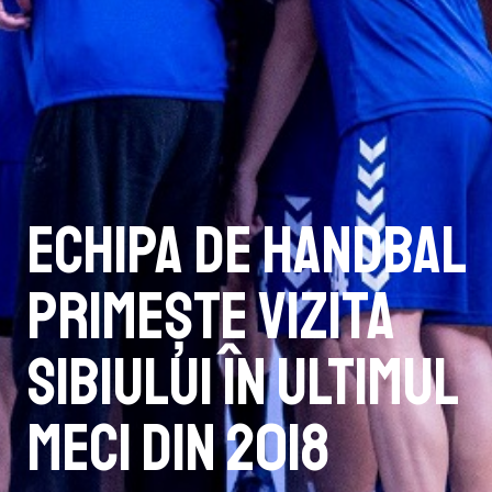
Echipa de handbal
primește vizita
Sibiului în ultimul
meci din 2018