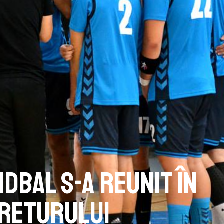
dbal s-a reunit în
 returului