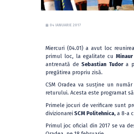
04 IANUARIE 2017
Miercuri (04.01) a avut loc reunire
primul loc, la egalitate cu
Minaur
antrenată de
Sebastian Tudor
a pa
pregătirea propriu zisă.
CSM Oradea va susține un număr
returului. Acesta este programat 
Primele jocuri de verificare sunt 
divizionarei
SCM Politehnica,
a 8-a c
Primul joc oficial din 2017 se va d
Oradea, pe 18 februarie.