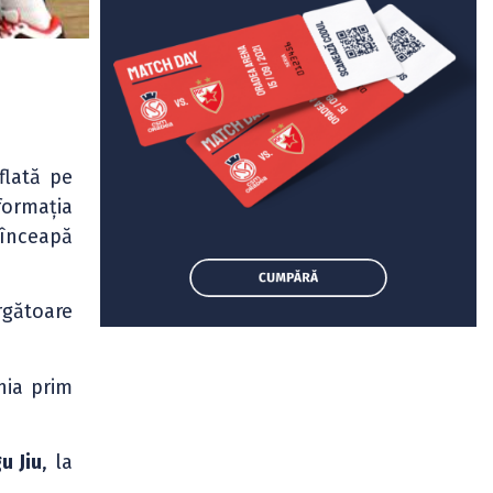
Aflată pe
formația
 înceapă
gătoare
ia prim
u Jiu
, la