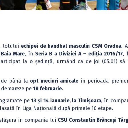
a lotului
echipei de handbal masculin CSM Oradea
. 
 Baia Mare
, în
Seria B a Diviziei A – ediția 2016/17
, 
rticipat la o ședință, urmând ca de joi (05.01) să
 de până la
opt meciuri amicale
în perioada premer
să demareze pe
18 februarie.
programate pe
13 și 14 ianuarie, la Timișoara,
în compan
lasată în Liga Națională după primele 16 etape.
esfășura în compania lui
CSU Constantin Brâncuși Târg