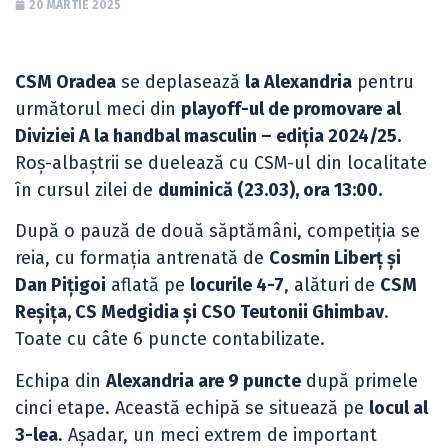
20 MARTIE 2025
CSM Oradea
se deplasează
la Alexandria
pentru
următorul meci din
playoff-ul de promovare al
Diviziei A la handbal masculin – ediția 2024/25.
Roș-albaștrii se duelează cu CSM-ul din localitate
în cursul zilei de
duminică (23.03), ora 13:00.
După o pauză de două săptămâni, competiția se
reia, cu formația antrenată de
Cosmin Liberț și
Dan Pițigoi
aflată pe
locurile 4-7
, alături de
CSM
Reșița, CS Medgidia și CSO Teutonii Ghimbav
.
Toate cu câte 6 puncte contabilizate.
Echipa din
Alexandria are 9 puncte
după primele
cinci etape. Această echipă se situează pe
locul al
3-lea
. Așadar, un meci extrem de important