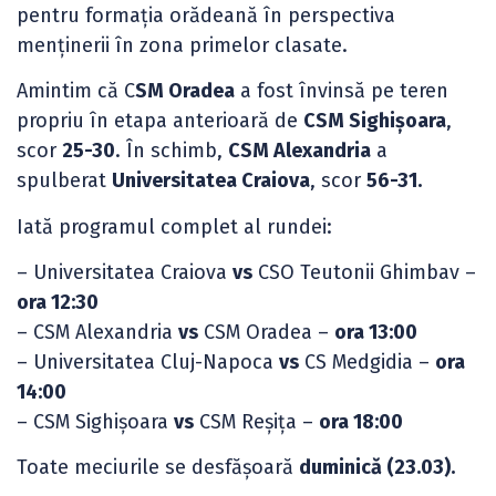
pentru formația orădeană în perspectiva
menținerii în zona primelor clasate.
Amintim că C
SM Oradea
a fost învinsă pe teren
propriu în etapa anterioară de
CSM Sighișoara
,
scor
25-30
. În schimb,
CSM Alexandria
a
spulberat
Universitatea Craiova
, scor
56-31.
Iată programul complet al rundei:
– Universitatea Craiova
vs
CSO Teutonii Ghimbav –
ora 12:30
– CSM Alexandria
vs
CSM Oradea –
ora 13:00
– Universitatea Cluj-Napoca
vs
CS Medgidia –
ora
14:00
– CSM Sighișoara
vs
CSM Reșița –
ora 18:00
Toate meciurile se desfășoară
duminică (23.03).