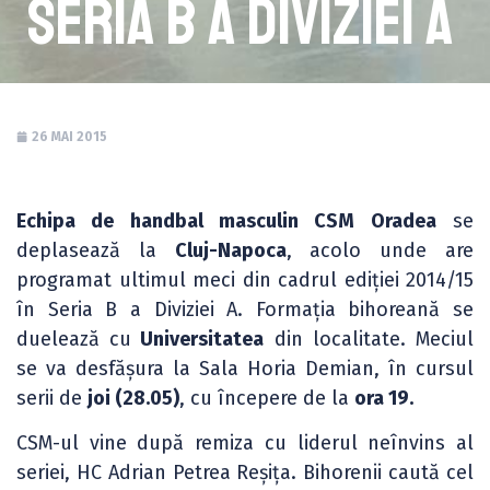
Seria B a Diviziei A
26 MAI 2015
Echipa de handbal masculin CSM Oradea
se
deplasează la
Cluj-Napoca
, acolo unde are
programat ultimul meci din cadrul ediției 2014/15
în Seria B a Diviziei A. Formația bihoreană se
duelează cu
Universitatea
din localitate. Meciul
se va desfășura la Sala Horia Demian, în cursul
serii de
joi (28.05)
, cu începere de la
ora 19.
CSM-ul vine după remiza cu liderul neînvins al
seriei, HC Adrian Petrea Reșița. Bihorenii caută cel