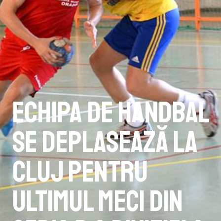
Echipa de handbal
se deplasează la
Cluj pentru
ultimul meci din