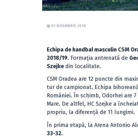
01 NOIEMBRIE 2018
Echipa de handbal masculin CSM O
2018/19
. Formația antrenată de
Ge
Szejke
din localitate.
CSM Oradea are 12 puncte din maximu
tur de campionat. Echipa bihoreană 
României. În schimb, Odorhei are 7 p
Mare. De altfel, HC Szejke a încheia
propriu, la diferență de 11 lungimi.
În prima etapă, la Arena Antonio A
33-32.