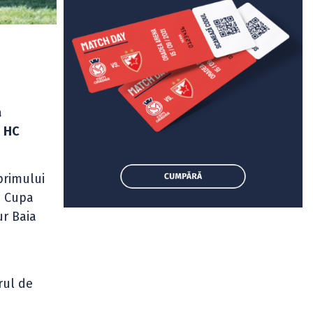
a
u
HC
primului
n Cupa
ur Baia
rul de