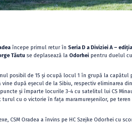
radea
începe primul retur în
Seria D a Diviziei A – ediți
orge Tăutu
se deplasează la
Odorhei
pentru duelul c
l posibil de 15 și ocupă locul 1 în grupă la capătul 
vine după eșecul de la Sibiu, respectiv eliminarea di
uncte și împarte locurile 3-4 cu satelitul lui CS Mina
t turul cu o victorie în fața maramureșenilor, pe teren
lexe, CSM Oradea a învins pe HC Szejke Odorhei cu sco