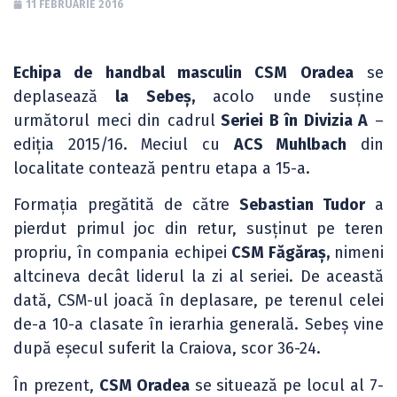
11 FEBRUARIE 2016
Echipa de handbal masculin CSM Oradea
se
deplasează
la Sebeș,
acolo unde susține
următorul meci din cadrul
Seriei B în Divizia A
–
ediția 2015/16. Meciul cu
ACS Muhlbach
din
localitate contează pentru etapa a 15-a.
Formația pregătită de către
Sebastian Tudor
a
pierdut primul joc din retur, susținut pe teren
propriu, în compania echipei
CSM Făgăraș,
nimeni
altcineva decât liderul la zi al seriei. De această
dată, CSM-ul joacă în deplasare, pe terenul celei
de-a 10-a clasate în ierarhia generală. Sebeș vine
după eșecul suferit la Craiova, scor 36-24.
În prezent,
CSM Oradea
se situează pe locul al 7-