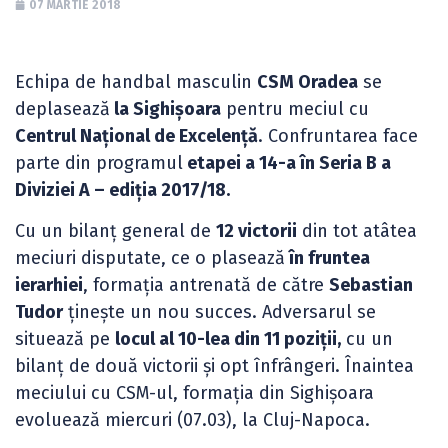
07 MARTIE 2018
Echipa de handbal masculin
CSM Oradea
se
deplasează
la Sighișoara
pentru meciul cu
Centrul Național de Excelență
. Confruntarea face
parte din programul
etapei a 14-a în Seria B a
Diviziei A – ediția 2017/18.
Cu un bilanț general de
12 victorii
din tot atâtea
meciuri disputate, ce o plasează
în fruntea
ierarhiei
, formația antrenată de către
Sebastian
Tudor
ținește un nou succes. Adversarul se
situează pe
locul al 10-lea din 11 poziții,
cu un
bilanț de două victorii și opt înfrângeri. Înaintea
meciului cu CSM-ul, formația din Sighișoara
evoluează miercuri (07.03), la Cluj-Napoca.