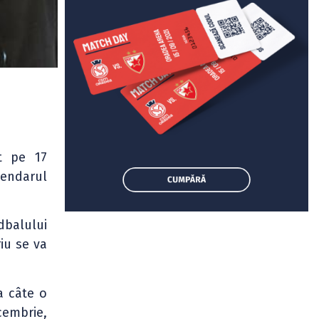
t pe 17
endarul
dbalului
iu se va
a câte o
cembrie,