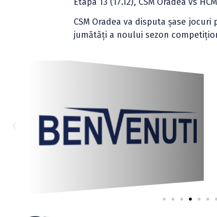
Etapa 13 (17.12), CSM Oradea vs HCM
CSM Oradea va disputa șase jocuri p
jumătăți a noului sezon competițio