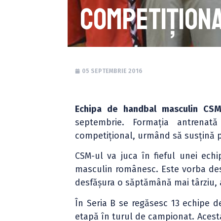
competițion
05 SEPTEMBRIE 2016
Echipa de handbal masculin CS
septembrie. Formația antrena
competițional, urmând să susțină pr
CSM-ul va juca în fieful unei ech
masculin românesc. Este vorba desp
desfășura o săptămână mai târziu, 
În Seria B se regăsesc 13 echipe d
etapă în turul de campionat. Acesta