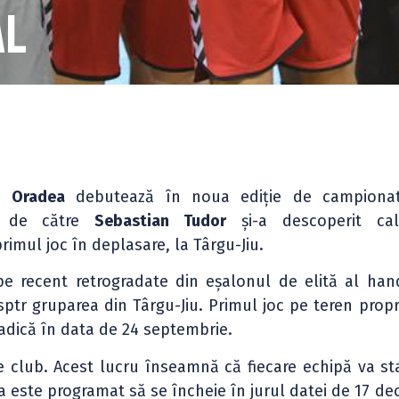
al
M Oradea
debutează în noua ediție de campiona
tă de către
Sebastian Tudor
și-a descoperit cal
imul joc în deplasare, la Târgu-Jiu.
ipe recent retrogradate din eșalonul de elită al han
tr gruparea din Târgu-Jiu. Primul joc pe teren propr
adică în data de 24 septembrie.
e club. Acest lucru înseamnă că fiecare echipă va st
 este programat să se încheie în jurul datei de 17 de