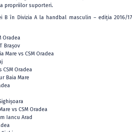
 propriilor suporteri.
i B în Divizia A la handbal masculin – ediția 2016/1
SM Oradea
T Braşov
aia Mare vs CSM Oradea
uj
 vs CSM Oradea
ur Baia Mare
radea
Sighişoara
u Mare vs CSM Oradea
ram Iancu Arad
radea