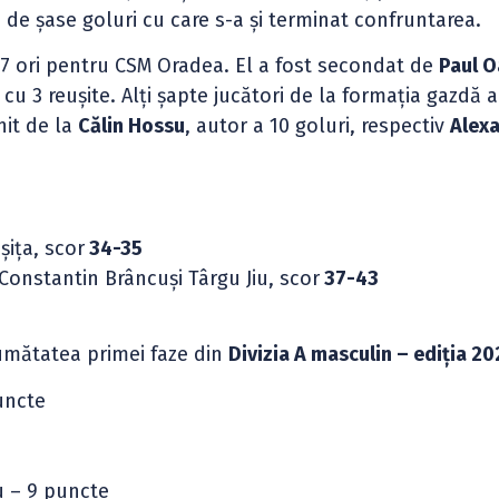
de șase goluri cu care s-a și terminat confruntarea.
 7 ori pentru CSM Oradea. El a fost secondat de
Paul 
cu 3 reușite. Alți șapte jucători de la formația gazdă 
nit de la
Călin Hossu
, autor a 10 goluri, respectiv
Alex
ița, scor
34-35
Constantin Brâncuși Târgu Jiu, scor
37-43
umătatea primei faze din
Divizia A masculin – ediția 2
uncte
u – 9 puncte