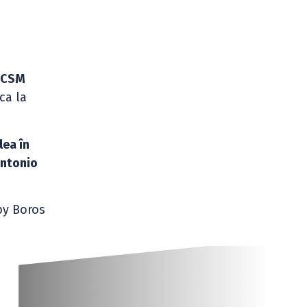
u
CSM
ca la
lea în
Antonio
by Boros