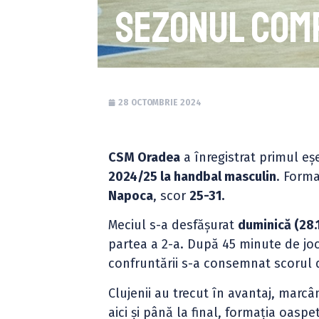
sezonul comp
28 OCTOMBRIE 2024
CSM Oradea
a înregistrat primul eșe
2024/25 la handbal masculin
. Forma
Napoca
, scor
25-31.
Meciul s-a desfășurat
duminică (28.1
partea a 2-a. După 45 minute de joc
confruntării s-a consemnat scorul
Clujenii au trecut în avantaj, marc
aici și până la final, formația oaspe