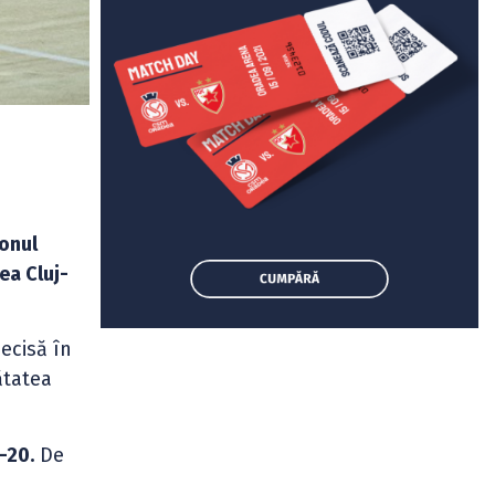
onul
ea Cluj-
ecisă în
mătatea
-20.
De
,