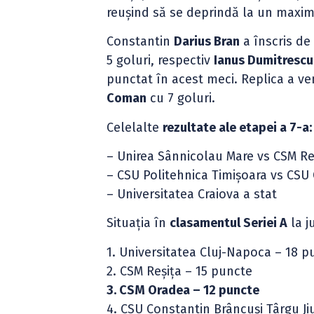
reușind să se deprindă la un maxim 
Constantin
Darius Bran
a înscris de
5 goluri, respectiv
Ianus Dumitrescu
punctat în acest meci. Replica a ve
Coman
cu 7 goluri.
Celelalte
rezultate ale etapei a 7-a:
– Unirea Sânnicolau Mare vs CSM Reș
– CSU Politehnica Timișoara vs CSU 
– Universitatea Craiova a stat
Situația în
clasamentul Seriei A
la j
1. Universitatea Cluj-Napoca – 18 p
2. CSM Reșița – 15 puncte
3. CSM Oradea – 12 puncte
4. CSU Constantin Brâncuși Târgu Ji