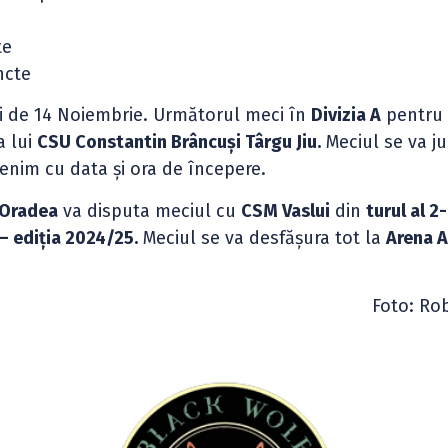
te
ncte
ei de 14 Noiembrie. Următorul meci în
Divizia A
pentr
a lui
CSU Constantin Brâncuși Târgu Jiu.
Meciul se va ju
nim cu data și ora de începere.
Oradea
va disputa meciul cu
CSM Vaslui
din
turul al 2-
– ediția 2024/25.
Meciul se va desfășura tot la
Arena 
Foto: Ro