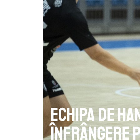
Echipa de ha
înfrângere p