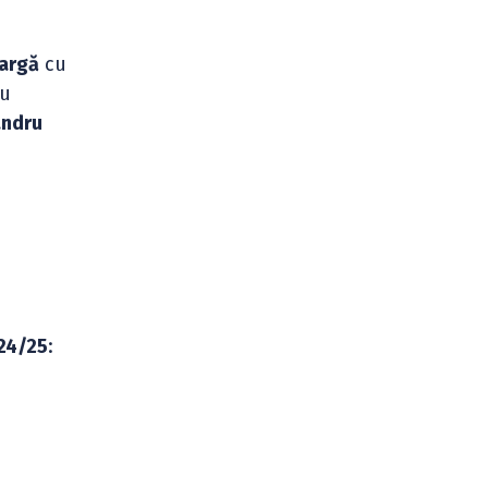
Oargă
cu
au
andru
024/25
: