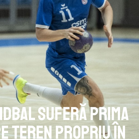
ndbal suferă prima
e teren propriu în