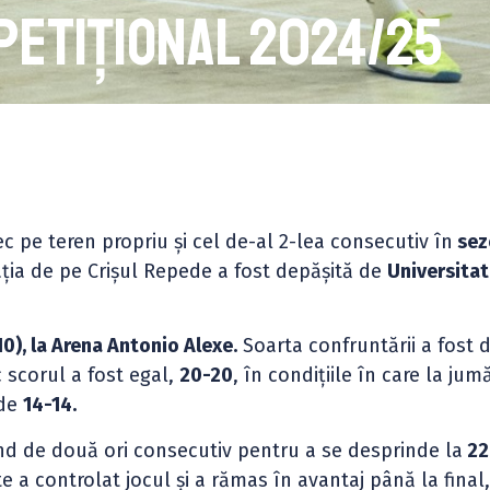
etițional 2024/25
c pe teren propriu și cel de-al 2-lea consecutiv în
sez
ția de pe Crișul Repede a fost depășită de
Universitat
0), la Arena Antonio Alexe.
Soarta confruntării a fost d
 scorul a fost egal,
20-20
, în condițiile în care la ju
 de
14-14.
ând de două ori consecutiv pentru a se desprinde la
22
te a controlat jocul și a rămas în avantaj până la final