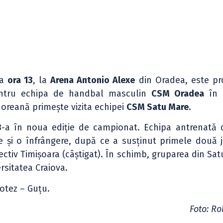
la
ora 13
, la
Arena Antonio Alexe
din Oradea, este p
entru echipa de handbal masculin
CSM Oradea
în 
horeană primește vizita echipei
CSM Satu Mare.
3-a în noua ediție de campionat. Echipa antrenată 
e și o înfrângere, după ce a susținut primele două j
ectiv Timișoara (câștigat). În schimb, gruparea din Sa
ersitatea Craiova.
otez – Guțu.
Foto: Ro