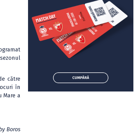
rogramat
sezonul
de către
ocuri în
tu Mare a
by Boros