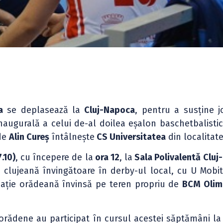
a
se deplasează la
Cluj-Napoca
, pentru a susține j
naugurală a celui de-al doilea eșalon baschetbalistic a
 de
Alin Cureș
întâlnește
CS Universitatea
din localitate
.10)
, cu începere de la
ora 12
, la
Sala Polivalentă Cluj
 clujeană învingătoare în derby-ul local, cu U Mobit
mație orădeană învinsă pe teren propriu de
BCM Olim
i orădene au participat în cursul acestei săptămâni la