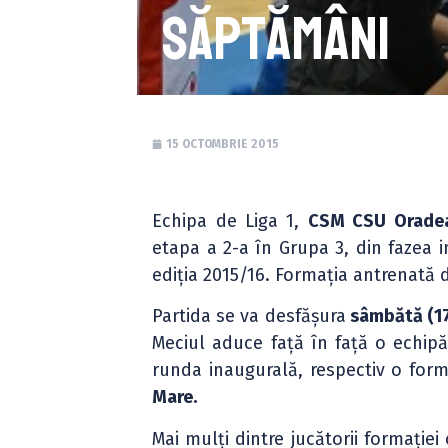
săptămâni
15 OCTOMBRIE 2015
Echipa de Liga 1,
CSM CSU Orade
etapa a 2-a în Grupa 3, din fazea i
ediția 2015/16. Formația antrenată
Partida se va desfășura
sâmbătă (17
Meciul aduce față în față o echipă
runda inaugurală, respectiv o for
Mare.
Mai mulți dintre jucătorii formație