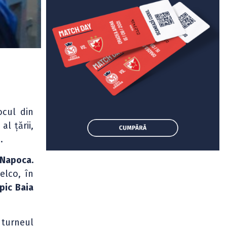
ocul din
l țării,
.
-Napoca.
elco, în
pic Baia
 turneul