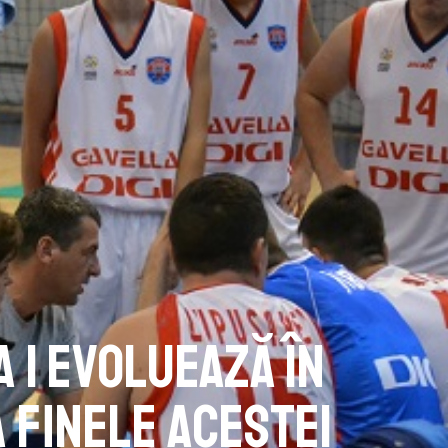
a 1 evoluează în
 finele acestei