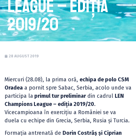
League – ediția
2019/20
28 AUGUST 2019
Miercuri (28.08), la prima oră,
echipa de polo CSM
Oradea
a pornit spre Sabac, Serbia, acolo unde va
participa la
primul tur preliminar
din cadrul
LEN
Champions League – ediția 2019/20
.
Vicecampioana în exercițiu a României se va
duela cu echipe din Grecia, Serbia, Rusia și Turcia.
Formația antrenată de
Dorin Costrăș și Ciprian