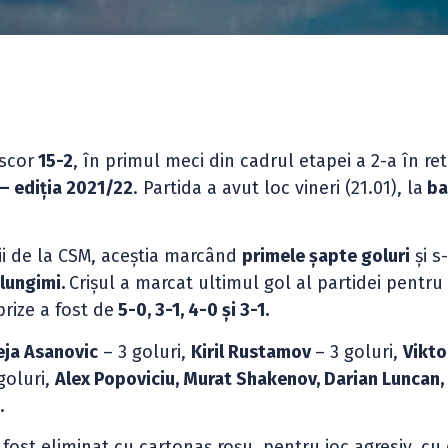
scor
15-2
, în primul meci din cadrul etapei a 2-a în re
 – ediția 2021/22
. Partida a avut loc vineri (21.01), la
ba
vii de la CSM, aceștia marcând
primele șapte goluri
și s
lungimi.
Crișul a marcat ultimul gol al partidei pentru
prize a fost de
5-0, 3-1, 4-0 și 3-1.
ja Asanovic
– 3 goluri,
Kiril Rustamov
– 3 goluri,
Vikto
goluri,
Alex Popoviciu, Murat Shakenov, Darian Luncan, 
.
a fost eliminat cu cartonaș roșu, pentru joc agresiv, cu