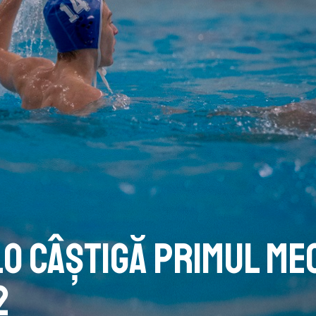
lo câștigă primul me
2