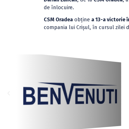
de înlocuire.
CSM Oradea
obține
a 13-a victorie 
compania lui Crișul, în cursul zilei 