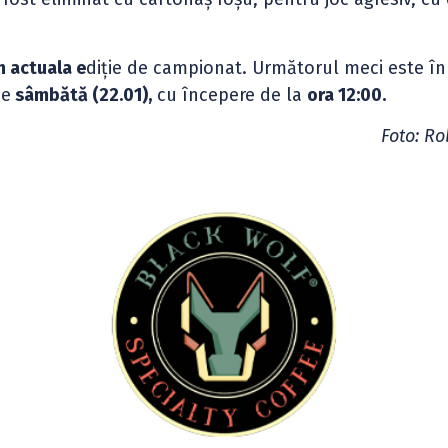
în actuala e
diție de campionat. Următorul meci este în
de
sâmbătă (22.01),
cu începere de la
ora 12:00.
Foto: Ro