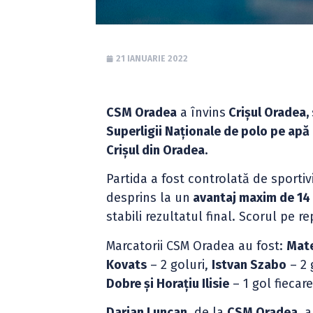
21 IANUARIE 2022
CSM Oradea
a învins
Crișul Oradea,
Superligii Naționale de polo pe apă
Crișul din Oradea.
Partida a fost controlată de sporti
desprins la un
avantaj maxim de 14 
stabili rezultatul final. Scorul pe re
Marcatorii CSM Oradea au fost:
Mate
Kovats
– 2 goluri,
Istvan Szabo
– 2 
Dobre și Horațiu Ilisie
– 1 gol fiecare
Darian Luncan
, de la
CSM Oradea
, 