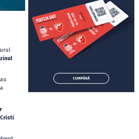
turul
zinul
-au
 a
r
Cristi
 drept