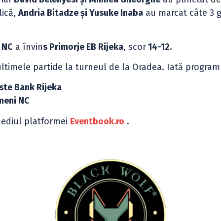
lică,
Andria Bitadze și Yusuke Inaba
au marcat câte 3 g
 NC
a învin
s Primorje EB Rijeka
, scor
14-12.
timele partide la turneul de la Oradea. Iată program
rste Bank Rijeka
meni NC
rmediul platformei
Eventbook.ro
.