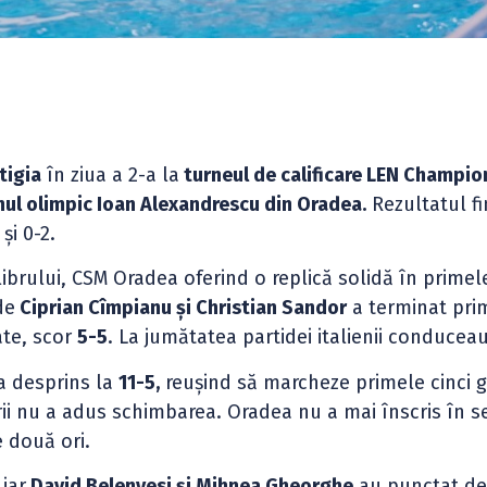
tigia
în ziua a 2-a la
turneul de calificare LEN Champio
nul olimpic Ioan Alexandrescu din Oradea.
Rezultatul fi
 și 0-2.
brului, CSM Oradea oferind o replică solidă în primel
de
Ciprian Cîmpianu și Christian Sandor
a terminat pri
ate, scor
5-5
. La jumătatea partidei italienii conducea
-a desprins la
11-5,
reușind să marcheze primele cinci g
ării nu a adus schimbarea. Oradea nu a mai înscris în 
e două ori.
 iar
David Belenyesi și Mihnea Gheorghe
au punctat de