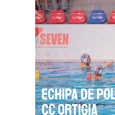
Echipa de po
CC Ortigia