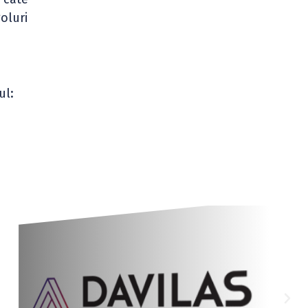
oluri
ul: