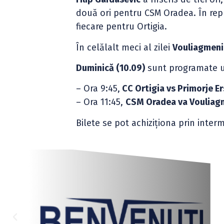
două ori pentru CSM Oradea. În rep
fiecare pentru Ortigia.
În celălalt meci al zilei
Vouliagmeni
Duminică (10.09)
sunt programate ul
– Ora 9:45,
CC Ortigia vs Primorje E
– Ora 11:45,
CSM Oradea va Vouliag
Bilete se pot achiziționa prin inte