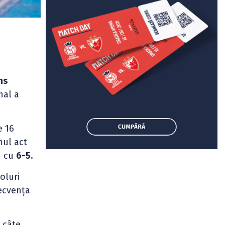
ns
nal a
e 16
mul act
u cu
6-5.
oluri
secvența
 câte