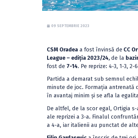
09 SEPTEMBRIE 2023
CSM Oradea
a fost învinsă de
CC Or
League – ediția 2023/24,
de la
bazi
fost de
7-14
. Pe reprize: 4-3, 1-3, 2-6
Partida a demarat sub semnul echili
minute de joc. Formația antrenată 
în avantaj minim și se afla la egalit
De altfel, de la scor egal, Ortigia s
ale reprizei a 3-a. Finalul confrunt
a 4-a, iar italienii au punctat de alt
Filip Gardasevic
a înscris de trei ori,