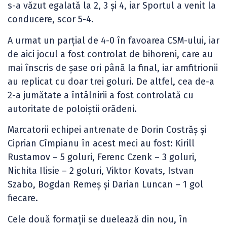
s-a văzut egalată la 2, 3 și 4, iar Sportul a venit la
conducere, scor 5-4.
A urmat un parțial de 4-0 în favoarea CSM-ului, iar
de aici jocul a fost controlat de bihoreni, care au
mai înscris de șase ori până la final, iar amfitrionii
au replicat cu doar trei goluri. De altfel, cea de-a
2-a jumătate a întâlnirii a fost controlată cu
autoritate de poloiștii orădeni.
Marcatorii echipei antrenate de Dorin Costrăș și
Ciprian Cîmpianu în acest meci au fost: Kirill
Rustamov – 5 goluri, Ferenc Czenk – 3 goluri,
Nichita Ilisie – 2 goluri, Viktor Kovats, Istvan
Szabo, Bogdan Remeș și Darian Luncan – 1 gol
fiecare.
Cele două formații se duelează din nou, în