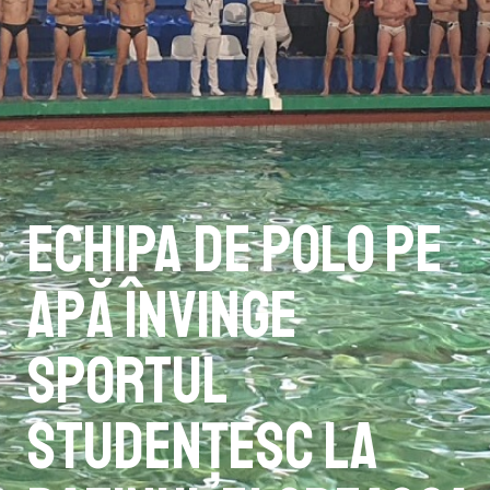
Echipa de polo pe
apă învinge
Sportul
Studențesc la