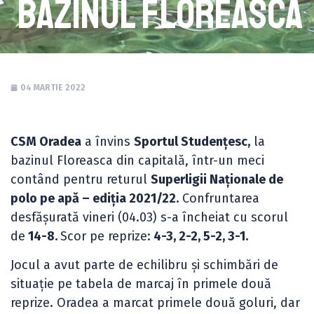
bazinul Floreasca
04 MARTIE 2022
CSM Oradea
a învins
Sportul Studențesc,
la
bazinul Floreasca din capitală, într-un meci
contând pentru returul
Superligii Naționale de
polo pe apă – ediția 2021/22.
Confruntarea
desfășurată vineri (04.03) s-a încheiat cu scorul
de
14-8.
Scor pe reprize:
4-3, 2-2, 5-2, 3-1.
Jocul a avut parte de echilibru și schimbări de
situație pe tabela de marcaj în primele două
reprize. Oradea a marcat primele două goluri, dar