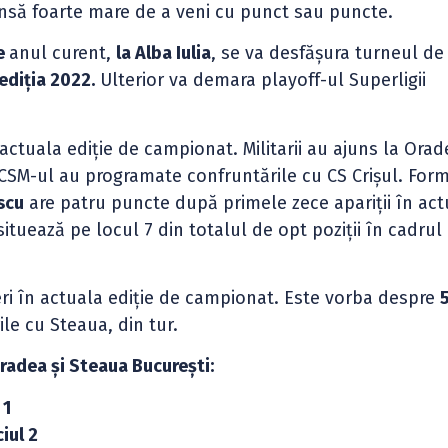
ansă foarte mare de a veni cu punct sau puncte.
ie
anul curent,
la Alba Iulia
, se va desfășura turneul d
ediția 2022.
Ulterior va demara playoff-ul Superligii
actuala ediție de campionat. Militarii au ajuns la Orad
SM-ul au programate confruntările cu CS Crișul. Form
scu
are patru puncte după primele zece apariții în act
tuează pe locul 7 din totalul de opt poziții în cadrul
ri în actuala ediție de campionat. Este vorba despre
5
le cu Steaua, din tur.
adea și Steaua București:
 1
iul 2