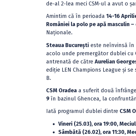
de-al 2-lea meci CSM-ul a avut o ș
Amintim că în perioada
14-16 April
României la polo pe apă masculin – 
Naționale.
Steaua București
este neînvinsă în 
acolo unde premergător dublei cu C
antrenată de către
Aurelian George
ediție LEN Champions League și se si
B.
CSM Oradea
a suferit două înfrânge
9
în bazinul Ghencea, la confruntări
Iată programul dublei dintre
CSM Or
Vineri (25.03), ora 19:00, Meciul
Sâmbătă (26.02), ora 11:30, Mec