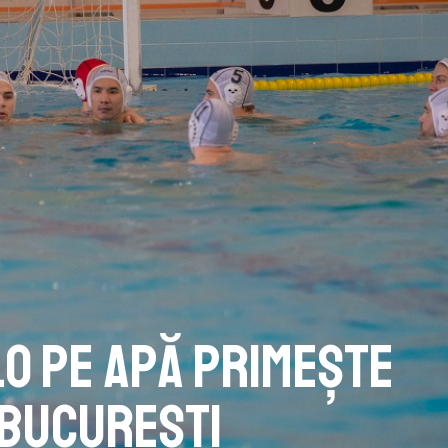
lo pe apă primește
i București