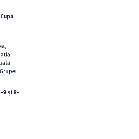
e
Cupa
ea,
ația
uala
 Grupei
-9 și 8-