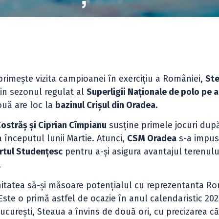
rimește vizita campioanei în exercițiu a României,
St
din sezonul regulat al
Superligii Naționale de polo pe 
ouă are loc la
bazinul Crișul din Oradea.
Costrăș și Ciprian Cîmpianu
susține primele jocuri dup
la începutul lunii Martie. Atunci,
CSM Oradea
s-a impus
rtul Studențesc
pentru a-și asigura avantajul terenulu
.
itatea să-și măsoare potențialul cu reprezentanta Ro
 Este o primă astfel de ocazie în anul calendaristic 20
București, Steaua a învins de două ori, cu precizarea că