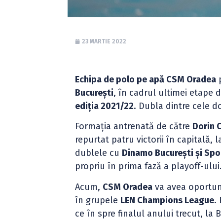
23 MARTIE 2022
Echipa de polo pe apă CSM Oradea
p
București
, în cadrul ultimei etape 
ediția 2021/22
. Dubla dintre cele d
Formația antrenată de către
Dorin 
repurtat patru victorii în capitală, 
dublele cu
Dinamo București și Spo
propriu în prima fază a playoff-ului
Acum,
CSM Oradea
va avea oportun
în grupele
LEN Champions League
.
ce în spre finalul anului trecut, la 