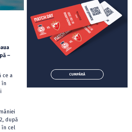
eaua
apă –
ă ce a
 în
i
mâniei
22, după
 în cel