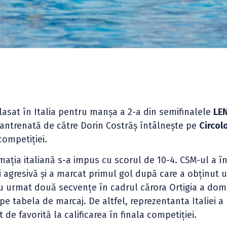
asat în Italia pentru manșa a 2-a din semifinalele
LE
 antrenată de către Dorin Costrăș întâlnește pe
Circol
competiției.
rmația italiană s-a impus cu scorul de 10-4. CSM-ul a î
i agresivă și a marcat primul gol după care a obținut 
Au urmat două secvențe în cadrul cărora Ortigia a dom
s pe tabela de marcaj. De altfel, reprezentanta Italiei a
 de favorită la calificarea în finala competiției.