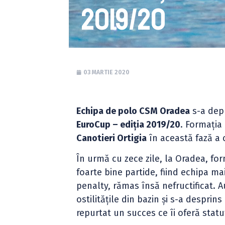
2019/20
03 MARTIE 2020
Echipa de polo CSM Oradea
s-a depl
EuroCup – ediția 2019/20
. Formația
Canotieri Ortigia
în această fază a 
În urmă cu zece zile, la Oradea, fo
foarte bine partide, fiind echipa ma
penalty, rămas însă nefructificat. 
ostilitățile din bazin și s-a desprin
repurtat un succes ce îi oferă statut