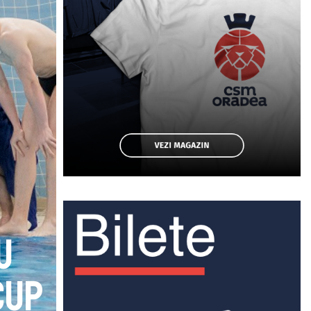
u
Cup