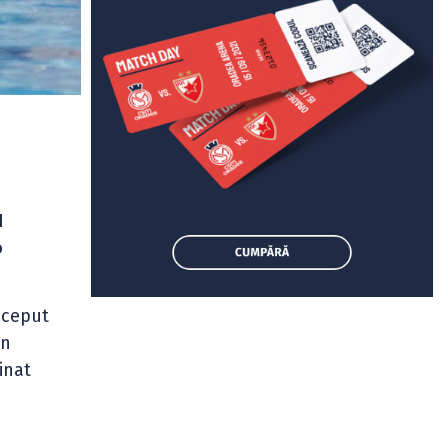
N
o
nceput
un
inat