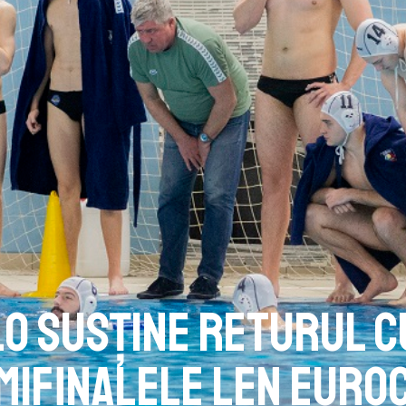
lo susține returul c
semifinalele LEN Euro