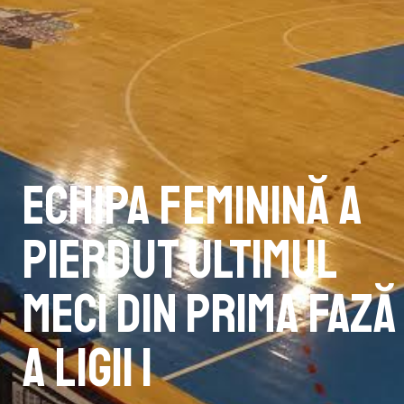
Echipa feminină a
pierdut ultimul
meci din prima fază
a Ligii 1