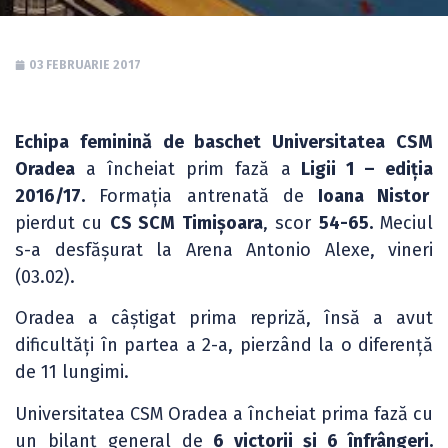
03 FEBRUARIE 2017
Echipa feminină de baschet Universitatea CSM
Oradea
a încheiat prim fază a
Ligii 1 – ediția
2016/17.
Formația antrenată de
Ioana Nistor
pierdut cu
CS SCM Timișoara
, scor
54-65.
Meciul
s-a desfășurat la Arena Antonio Alexe, vineri
(03.02).
Oradea a câștigat prima repriză, însă a avut
dificultăți în partea a 2-a, pierzând la o diferență
de 11 lungimi.
Universitatea CSM Oradea a încheiat prima fază cu
un bilanț general de
6 victorii și 6 înfrângeri.