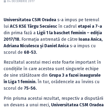
04 DECEMBRIE 2017
Universitatea CSM Oradea
s-a impus pe terenul
lui
ACS KSE Târgu Secuiesc
în cadrul
etapei a 7-a
din prima fază a
Ligii 1 la baschet feminin – ediția
2017/18.
Formația antrenată de către
Ioana Anica,
Adriana Niculescu și Daniel Anica
s-a impus cu
scorul de
68-53.
Rezultatul acestui meci este foarte important în
condițiile în care acestea sunt singurele echipe
de sine stătătoare din
Grupa 3 a fazei inaugurale
în Liga 1 feminin.
În tur, orădencele au învins cu
scorul de
75-56.
Prin prisma acestui rezultat, respectiv a disputării
un devans a unui meci,
Universitatea CSM Oradea