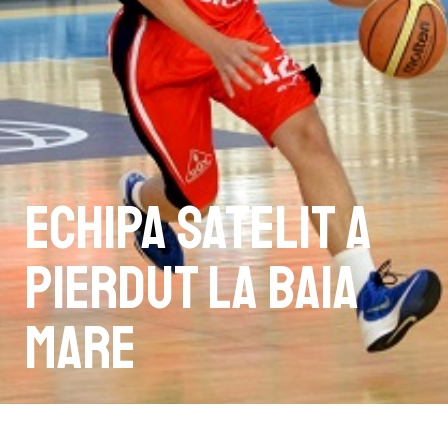
Echipa satelit a
pierdut la Baia
Mare