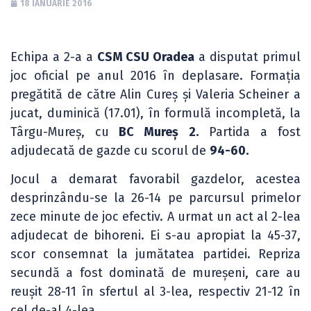
18 IANUARIE 2016
Echipa a 2-a a
CSM CSU Oradea
a disputat primul
joc oficial pe anul 2016 în deplasare. Formația
pregătită de către Alin Cureș și Valeria Scheiner a
jucat, duminică (17.01), în formulă incompletă, la
Târgu-Mureș, cu
BC Mureș 2.
Partida a fost
adjudecată de gazde cu scorul de
94-60.
Jocul a demarat favorabil gazdelor, acestea
desprinzându-se la 26-14 pe parcursul primelor
zece minute de joc efectiv. A urmat un act al 2-lea
adjudecat de bihoreni. Ei s-au apropiat la 45-37,
scor consemnat la jumătatea partidei. Repriza
secundă a fost dominată de mureșeni, care au
reușit 28-11 în sfertul al 3-lea, respectiv 21-12 în
cel de-al 4-lea.