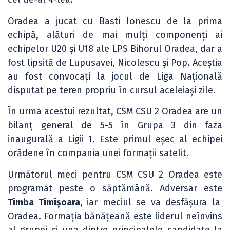
Oradea a jucat cu Basti Ionescu de la prima
echipă, alături de mai mulți componenți ai
echipelor U20 și U18 ale LPS Bihorul Oradea, dar a
fost lipsită de Lupusavei, Nicolescu și Pop. Aceștia
au fost convocați la jocul de Liga Națională
disputat pe teren propriu în cursul aceleiași zile.
În urma acestui rezultat, CSM CSU 2 Oradea are un
bilanț general de 5-5 în Grupa 3 din faza
inaugurală a Ligii 1. Este primul eșec al echipei
orădene în compania unei formații satelit.
Următorul meci pentru CSM CSU 2 Oradea este
programat peste o săptămână. Adversar este
Timba Timișoara,
iar meciul se va desfășura la
Oradea. Formația bănățeană este liderul neînvins
al grupei și una dintre principalele candidate la