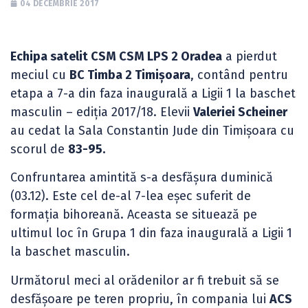
04 DECEMBRIE 2017
Echipa satelit CSM CSM LPS 2 Oradea
a pierdut
meciul cu
BC Timba 2 Timișoara
, contând pentru
etapa a 7-a din faza inaugurală a Ligii 1 la baschet
masculin – ediția 2017/18. Elevii
Valeriei Scheiner
au cedat la Sala Constantin Jude din Timișoara cu
scorul de
83-95.
Confruntarea amintită s-a desfășura duminică
(03.12). Este cel de-al 7-lea eșec suferit de
formația bihoreană. Aceasta se situează pe
ultimul loc în Grupa 1 din faza inaugurală a Ligii 1
la baschet masculin.
Următorul meci al orădenilor ar fi trebuit să se
desfășoare pe teren propriu, în compania lui
ACS