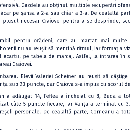
 ofensivă. Gazdele au obținut multiple recuperări ofens
ăcar pe șansa a 2-a sau chiar a 3-a. De cealaltă part
s plusul necesar Craiovei pentru a se desprinde, sco
rabil pentru orădeni, care au marcat mai multe 
horenii nu au reușit să mențină ritmul, iar formația vi
 ecartul pe tabela de marcaj. Astfel, la intrarea în 
areai Craiovei.
barea. Elevii Valeriei Scheiner au reușit să câștige
ența sub 20 puncte, dar Craiova s-a impus cu scorul de
șan a adăugat 14, Feflea a încheiat cu 8, Buda a tot
izat câte 5 puncte fiecare, iar Vanța a terminat cu 3.
greșeli personale. De cealaltă parte, Corneanu a tota