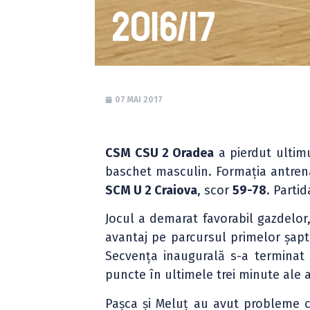
2016/17
07 MAI 2017
CSM CSU 2 Oradea
a pierdut ultimu
baschet masculin. Formația antrenat
SCM U 2 Craiova
, scor
59-78
. Parti
Jocul a demarat favorabil gazdelor
avantaj pe parcursul primelor șapt
Secvența inaugurală s-a terminat 
puncte în ultimele trei minute ale 
Pașca și Meluț au avut probleme c