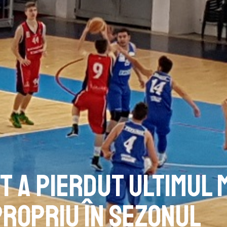
t a pierdut ultimul 
propriu în sezonul