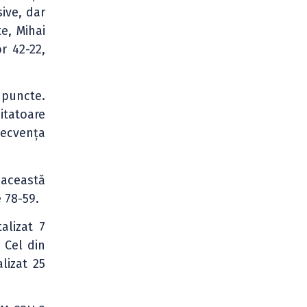
ive, dar
e, Mihai
r 42-22,
puncte.
zitatoare
secvența
 această
 78-59.
alizat 7
 Cel din
lizat 25