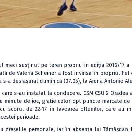
l meci susținut pe teren propriu în ediția 2016/17 a Li
ă de Valeria Scheiner a fost învinsă în propriul fief 
da s-a desfășurat duminică (07.05), la Arena Antonio Al
, care s-au instalat la conducere. CSM CSU 2 Oradea a
e minute de joc, grație celor opt puncte marcate de S
cu scorul de 22-17 în favoarea oltenilor, care au m
acestei perioade.
u greșelile personale, iar în absența lui Tămășdan 