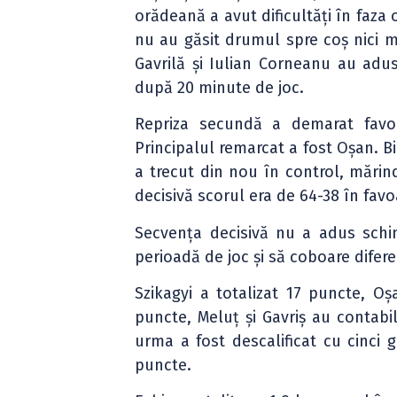
orădeană a avut dificultăți în faza
nu au găsit drumul spre coș nici m
Gavrilă și Iulian Corneanu au adu
după 20 minute de joc.
Repriza secundă a demarat favo
Principalul remarcat a fost Oșan. Bi
a trecut din nou în control, mărind
decisivă scorul era de 64-38 în favo
Secvența decisivă nu a adus schim
perioadă de joc și să coboare difer
Szikagyi a totalizat 17 puncte, O
puncte, Meluț și Gavriș au contabil
urma a fost descalificat cu cinci 
puncte.