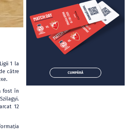
gii 1 la
de către
exe.
 fost în
zilagyi.
arcat 12
formația