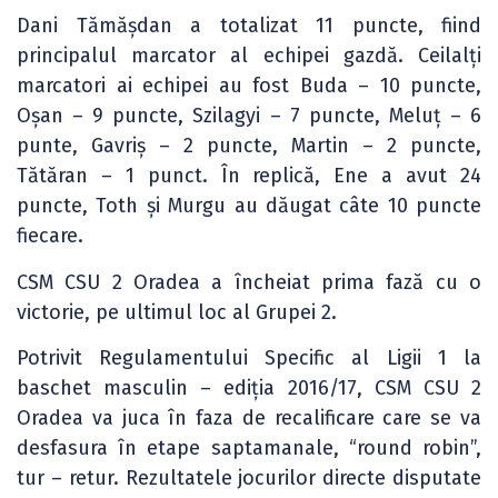
Dani Tămășdan a totalizat 11 puncte, fiind
principalul marcator al echipei gazdă. Ceilalți
marcatori ai echipei au fost Buda – 10 puncte,
Oșan – 9 puncte, Szilagyi – 7 puncte, Meluț – 6
punte, Gavriș – 2 puncte, Martin – 2 puncte,
Tătăran – 1 punct. În replică, Ene a avut 24
puncte, Toth și Murgu au dăugat câte 10 puncte
fiecare.
CSM CSU 2 Oradea a încheiat prima fază cu o
victorie, pe ultimul loc al Grupei 2.
Potrivit Regulamentului Specific al Ligii 1 la
baschet masculin – ediția 2016/17, CSM CSU 2
Oradea va juca în faza de recalificare care se va
desfasura în etape saptamanale, “round robin”,
tur – retur. Rezultatele jocurilor directe disputate