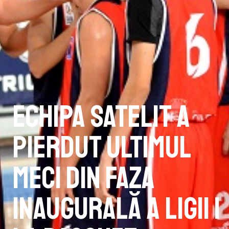
Echipa satelit a
pierdut ultimul
meci din faza
inaugurală a Ligii 1