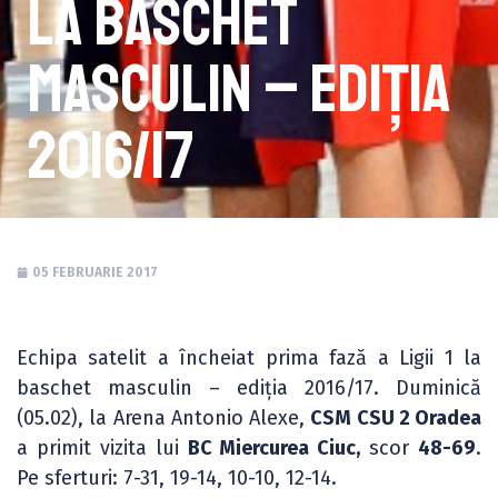
la baschet
masculin – ediția
2016/17
05 FEBRUARIE 2017
Echipa satelit a încheiat prima fază a Ligii 1 la
baschet masculin – ediția 2016/17. Duminică
(05.02), la Arena Antonio Alexe,
CSM CSU 2 Oradea
a primit vizita lui
BC Miercurea Ciuc,
scor
48-69
.
Pe sferturi: 7-31, 19-14, 10-10, 12-14.