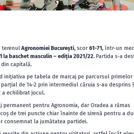
 terenul
Agronomiei București,
scor
61-71,
într-un mec
 1 la baschet masculin – ediția 2021/22.
Partida s-a des
 din capitală.
d inițiativa pe tabela de marcaj pe parcursul primelo
 parțial de 14-2 prin intermediul căruia s-au desprins 
a echilibrat jocul.
aj permanent pentru Agronomia, dar Oradea a rămas
coș de trei puncte chiar înainte de sirenă pentru a d
or consemnat la jumătatea partidei.
ușite din acțiune pentru vizitatori, astfel încât elevi