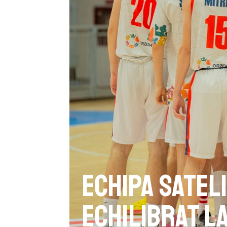
Echipa satel
echilibrat l