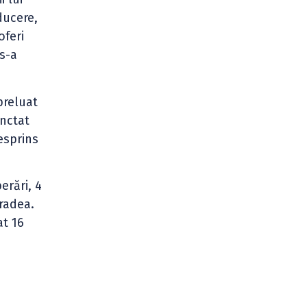
ducere,
oferi
s-a
preluat
nctat
esprins
erări, 4
radea.
t 16