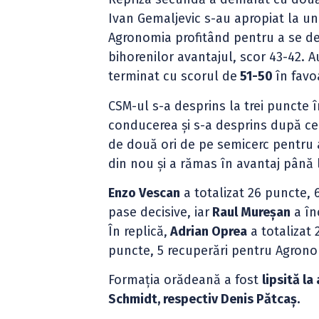
Ivan Gemaljevic s-au apropiat la un
Agronomia profitând pentru a se de
bihorenilor avantajul, scor 43-42. 
terminat cu scorul de
51-50
în favo
CSM-ul s-a desprins la trei puncte 
conducerea și s-a desprins după ce
de două ori de pe semicerc pentru 
din nou și a rămas în avantaj până l
Enzo Vescan
a totalizat 26 puncte, 
pase decisive, iar
Raul Mureșan
a în
În replică,
Adrian Oprea
a totalizat 
puncte, 5 recuperări pentru Agrono
Formația orădeană a fost
lipsită l
Schmidt, respectiv Denis Pătcaș.