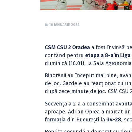
16 IANUARIE 2022
CSM CSU 2 Oradea
a fost învinsă pe
contând pentru
etapa a 8-a în Liga
duminică (16.01), la Sala Agronomia
Bihorenii au început mai bine, avân
de joc. Gazdele au reacționat cu un
după zece minute de joc. CSM CSU 2 
Secvența a 2-a a consemnat avant
aproape. Adrian Oprea a marcat un 
formația din București la
34-28
, sc
Repriza secundă a demarat cu două re