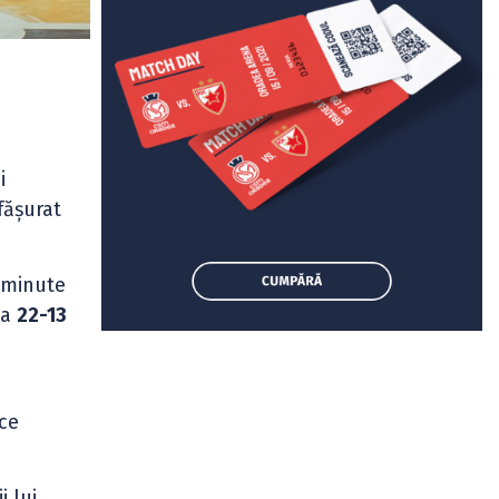
i
fășurat
r minute
la
22-13
uce
i lui