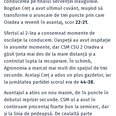
conducerea pe finalul secvenței inaugurale.
Bogdan Creț a avut ultimul cuvânt, reușind să
transforme o aruncare de trei puncte prin care
Oradea a revenit în avantaj, scor
22-21.
Sfertul al 2-lea a consemnat momente de
oscilație la conducere. Oaspeții au avut inspitație
în anumite momente, dar CSM CSU 2 Oradea a
găsit ținta mai des de la mare distanță și a
controlat lupta la recuperare. În schimb,
Agronomia a marcat mai mult din spațiul de trei
secunde. Același Creț a adus un plus gazdelor, iar
la jumătatea partidei scorul era de
44-38.
Avantajul a atins un nou maxim, de 14 puncte în
debutul reprizei secunde. CSM-ul a avut în
continuare procentaj foarte bun la semicerc, dar
și la linia de pedeapsă. De cealaltă parte