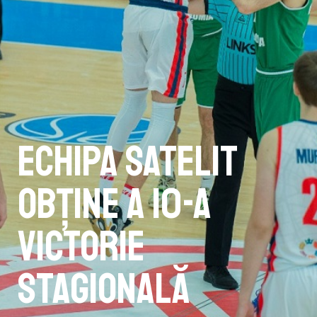
Echipa satelit
obține a 10-a
victorie
stagională