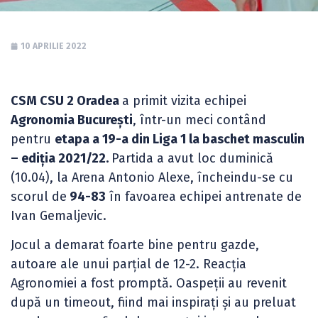
10 APRILIE 2022
CSM CSU 2 Oradea
a primit vizita echipei
Agronomia București
, într-un meci contând
pentru
etapa a 19-a din Liga 1 la baschet masculin
– ediția 2021/22.
Partida a avut loc duminică
(10.04), la Arena Antonio Alexe, încheindu-se cu
scorul de
94-83
în favoarea echipei antrenate de
Ivan Gemaljevic.
Jocul a demarat foarte bine pentru gazde,
autoare ale unui parțial de 12-2. Reacția
Agronomiei a fost promptă. Oaspeții au revenit
după un timeout, fiind mai inspirați și au preluat