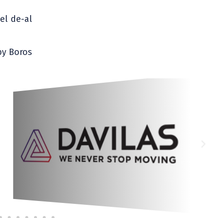
cel de-al
by Boros