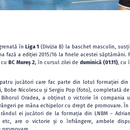
grenată în
Liga 1
(Divizia B) la baschet masculin, susți
 fază a ediției 2015/16 la finele acestei săptămâni. 
 cu
BC Mureș 2,
în cursul zilei de
duminică (01.11)
, cu 
patru jucători care fac parte din lotul formației di
, Bobe Nicolescu și Sergiu Pop (foto), completată de 
 Bihorul Oradea, a obținut o victorie în compania u
înfrângeri pe mâna echipelor cu drept de promovare. În
 rândul ei jucători de la formația din LNBM – Adria
 etc, are o victorie și o înfrângere, ambele disp
e promovare.