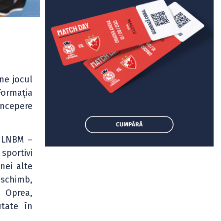
ne jocul
Formația
începere
n LNBM –
sportivi
nei alte
 schimb,
n Oprea,
utate în