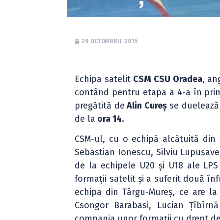
29 OCTOMBRIE 2015
Echipa satelit
CSM CSU Oradea
, an
contând pentru etapa a 4-a în prima
pregătită de
Alin Cureș
se duelează
de la
ora 14.
CSM-ul, cu o echipă alcătuită din 
Sebastian Ionescu, Silviu Lupusavei
de la echipele U20 și U18 ale LPS
formații satelit și a suferit două 
echipa din Târgu-Mureș, ce are la
Csongor Barabasi, Lucian Țîbîrnă
compania unor formații cu drept d