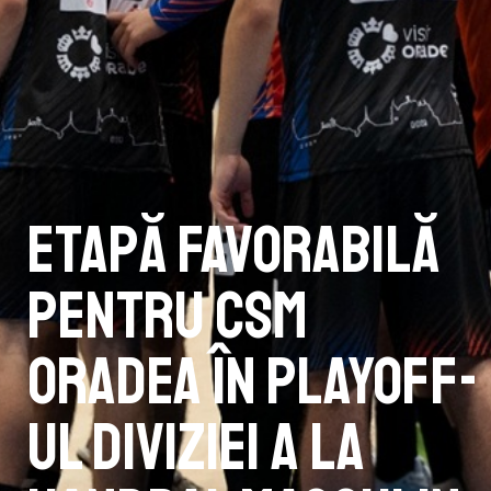
Etapă favorabilă
pentru CSM
Oradea în playoff-
ul Diviziei A la