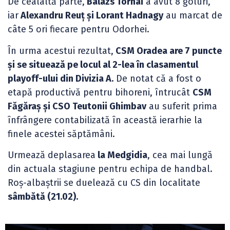
De cealaltă parte,
Balázs Tornai
a avut 8 goluri,
iar
Alexandru Reuț și Lorant Hadnagy
au marcat de
câte 5 ori fiecare pentru Odorhei.
În urma acestui rezultat,
CSM Oradea are 7 puncte
și se situează pe locul al 2-lea în clasamentul
playoff-ului din Divizia A.
De notat că a fost o
etapă productivă pentru bihoreni, întrucât
CSM
Făgăraș și CSO Teutonii Ghimbav
au suferit prima
înfrângere contabilizată în această ierarhie la
finele acestei săptămâni.
Urmează deplasarea
la Medgidia
, cea mai lungă
din actuala stagiune pentru echipa de handbal.
Roș-albaștrii se duelează cu CS din localitate
sâmbătă (21.02).