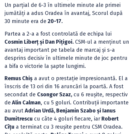
Un parțial de 6-3 în ultimele minute ale primei
jumătăți a adus Oradea în avantaj, Scorul după
30 minute era de
20-17.
Partea a 2-a a fost controlată de echipa lui
Cosmin Liberț și Dan Pițigoi.
CSM-ul a menținut un
avantaj important pe tabela de marcaj și s-a
desprins decisiv în ultimele minute de joc pentru
a bifa o victorie la șapte lungimi.
Remus Chiș
a avut o prestație impresionantă. El a
înscris de 13 ori din 16 aruncări la poartă. A fost
secondat de
Csongor Szaz,
cu 6 reușite, respectiv
de
Alin Calman
, cu 5 goluri. Contribuții importante
au avut
Adrian Urdă, Benjamin Szabo și Ianus
Dumitrescu
cu câte 4 goluri fiecare, iar
Robert
Cîțu
a terminat cu 3 reușite pentru CSM Oradea.