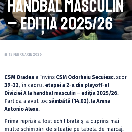
handbal masculin
– ediția 2025/26
15 FEBRUARIE 2026
CSM Oradea
a învins
CSM Odorheiu Secuiesc,
scor
39-32
, în cadrul
etapei a 2-a din playoff-ul
Diviziei A la handbal masculin – ediția 2025/26
.
Partida a avut loc
sâmbătă (14.02), la Arena
Antonio Alexe.
Prima repriză a fost echilibrată și a cuprins mai
multe schimbări de situație pe tabela de marcaj.