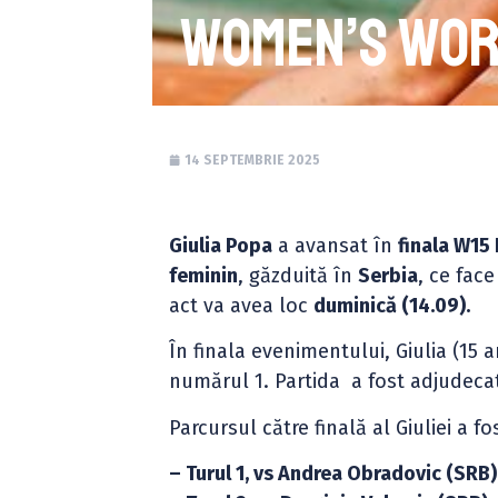
Women’s Worl
14 SEPTEMBRIE 2025
Giulia Popa
a avansat în
finala W15
feminin
, găzduită în
Serbia
, ce fac
act va avea loc
duminică (14.09).
În finala evenimentului, Giulia (15 
numărul 1. Partida a fost adjudecată
Parcursul către finală al Giuliei a f
– Turul 1, vs Andrea Obradovic (SRB),