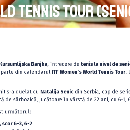
d Tennis Tour (seni
 Kursumlijska Banjka
, întrecere de
tenis la nivel de seni
e parte din calendarul
ITF Women’s World Tennis Tour
.
ani) s-a duelat cu
Natalija Senic
din Serbia, cap de seri
 de sârboaică, jucătoare în vârstă de 22 ani, cu 6-1, 6
ost următorul:
 scor 6-3, 6-2