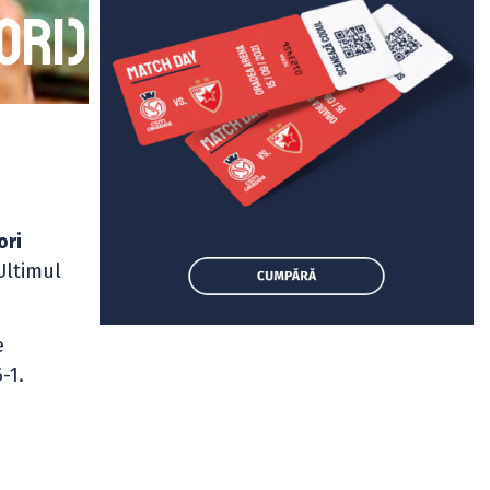
ori)
ori
 Ultimul
e
-1.