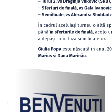
– Turul 2, vs Draginja Vukovic (SRB), 
– Sferturi de finală, vs Gala Ivanovic
– Semifinale, vs Alexandra Shubladze
În cadrul aceluiași turneu o altă s
până
în sferturile de finală,
acolo un
a depășit-o în faza semifinalelor.
Giulia Popa
este născută în anul 20
Marius și Dana Marinău.