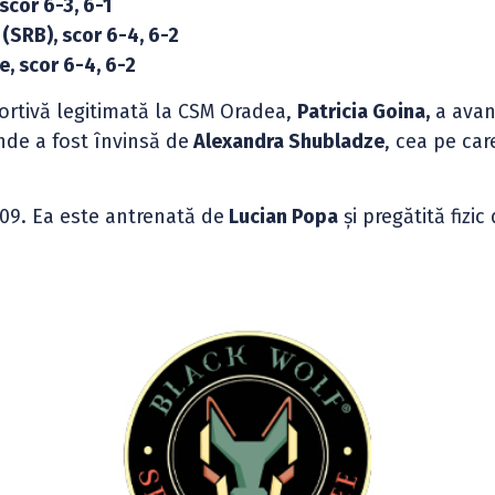
scor 6-3, 6-1
 (SRB), scor 6-4, 6-2
, scor 6-4, 6-2
portivă legitimată la CSM Oradea,
Patricia Goina,
a avan
de a fost învinsă de
Alexandra Shubladze
, cea pe ca
09. Ea este antrenată de
Lucian Popa
și pregătită fizic