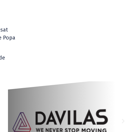
sat
re Popa
 de