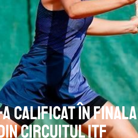
-a calificat în finala
in circuitul ITF